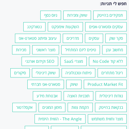
חפש לי תגיות:
תפקידים בהייטק
שיווק ומכירות
גיוס כסף
עסקים וסטארט-אפים
השקעות אימפקט
נטוורקינג
סקר שוק
עסקים
מדריכים
עיצוב ומיתוג סטארט-אפ
מחשוב ענן
טיפים ליזם המתחיל
מוצר ראשוני
מכירות
ללא קוד No Code
מוצרי SaaS
SEO וקידום אורגני
ריגול מתחרים
פיתוח וטכנולוגיה
שיווק דיגיטלי
סיקורים
Product Market Fit
שיווק
סטארט-אפ חברתי
נוודות דיגיטלית
תוכניות האצה
אבטחת מידע
בנקאות בהייטק
הקמת צוות
מימון המונים
אקסלרטור
מוצר וחווית משתמש
The Angle - הזווית היזמית