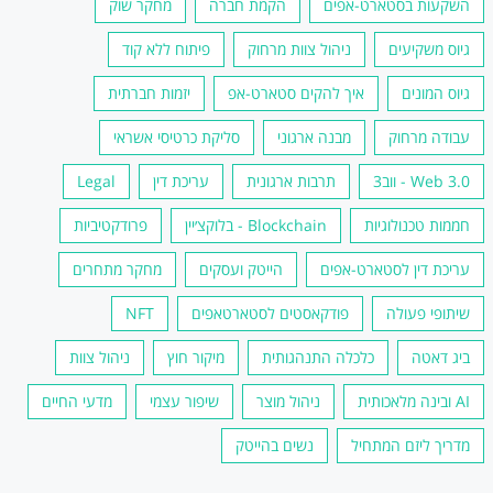
השקעות בסטארט-אפים
הקמת חברה
מחקר שוק
גיוס משקיעים
ניהול צוות מרחוק
פיתוח ללא קוד
גיוס המונים
איך להקים סטארט-אפ
יזמות חברתית
עבודה מרחוק
מבנה ארגוני
סליקת כרטיסי אשראי
Web 3.0 - ווב3
תרבות ארגונית
עריכת דין
Legal
חממות טכנולוגיות
Blockchain - בלוקצ׳יין
פרודקטיביות
עריכת דין לסטארט-אפים
הייטק ועסקים
מחקר מתחרים
שיתופי פעולה
פודקאסטים לסטארטאפים
NFT
ביג דאטה
כלכלה התנהגותית
מיקור חוץ
ניהול צוות
AI ובינה מלאכותית
ניהול מוצר
שיפור עצמי
מדעי החיים
מדריך ליזם המתחיל
נשים בהייטק