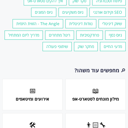
פיתוח וטכנולוגיה
סקר שוק
איך להקים סטארט-אפ
SEO וקידום אורגני
גיוס משקיעים
גיוס המונים
שיווק דיגיטלי
נוודות דיגיטלית
The Angle - הזווית היזמית
גיוס כסף
פרודקטיביות
ריגול מתחרים
מדריך ליזם המתחיל
מדעי החיים
מחקר שוק
שיתופי פעולה
🔎
מחפשים עוד משהו?
📅
📖
מילון מונחים לסטארט-אפ
אירועים ומיטאפים
🛠
👨🏻‍🔧