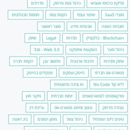
סליקת כרטיסי אשראי
ניהול צוות מרחוק
מדריכים
מוצרי SaaS
שיפור עצמי
הקמת צוות
חממות טכנולוגיות
תוכניות האצה
אבטחת מידע
מוצר ראשוני
Blockchain - בלוקצ׳יין
מכירות
Legal
שיווק
ניהול מוצר
השקעות אימפקט
Web 3.0 - ווב3
שיווק ומכירות
תרבות ארגונית
מחשוב ענן
הקמת חברה
סטארט-אפ חברתי
הייטק ועסקים
תפקידים בהייטק
ללא קוד No Code
AI ובינה מלאכותית
פודקאסטים לסטארטאפים
יזמות חברתית
מיקור חוץ
עבודה מרחוק
עיצוב ומיתוג סטארט-אפ
עריכת דין
טיפים ליזם המתחיל
ניהול צוות
מימון המונים
ביג דאטה