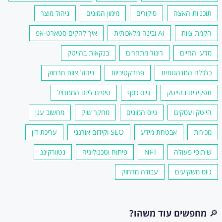
תוכניות האצה
סיקורים
מימון המונים
ניהול מוצר
הקמת צוות
AI ובינה מלאכותית
איך להקים סטארט-אפ
מדעי החיים
ריגול מתחרים
בנקאות בהייטק
כלכלה התנהגותית
פרודקטיביות
ניהול צוות מרחוק
תפקידים בהייטק
גיוס כסף
טיפים ליזם המתחיל
הייטק ועסקים
גיוס המונים
מחקר שוק
מחשוב ענן
מכירות
אבטחת מידע
SEO וקידום אורגני
עריכת דין
שיתופי פעולה
NFT
פיתוח וטכנולוגיה
נטוורקינג
גיוס משקיעים
עבודה מרחוק
🔎
מחפשים עוד משהו?