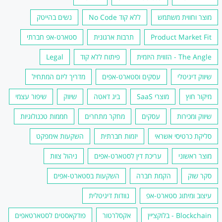
מוצר וחווית משתמש
ללא קוד No Code
נשים בהייטק
Product Market Fit
תרבות ארגונית
סטארט-אפ חברתי
The Angle - הזווית היזמית
פיתוח ללא קוד
Legal
שיווק דיגיטלי
עסקים וסטארט-אפים
מדריך ליזם המתחיל
מיקור חוץ
מוצרי SaaS
ביג דאטה
שיווק
שיפור עצמי
שיווק ומכירות
עסקים
מחקר מתחרים
חממות טכנולוגיות
סליקת כרטיסי אשראי
יזמות חברתית
השקעות אימפקט
מוצר ראשוני
עריכת דין לסטארט-אפים
ניהול צוות
סקר שוק
הקמת חברה
השקעות בסטארט-אפים
עיצוב ומיתוג סטארט-אפ
נוודות דיגיטלית
Blockchain - בלוקצ׳יין
אקסלרטור
פודקאסטים לסטארטאפים