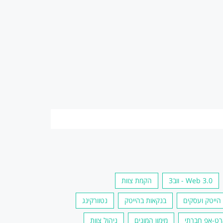
Web 3.0 - ווב3
הקמת צוות
הייטק ועסקים
בנקאות בהייטק
נטוורקינג
ט-אפ חברתי
מימון המונים
ניהול צוות