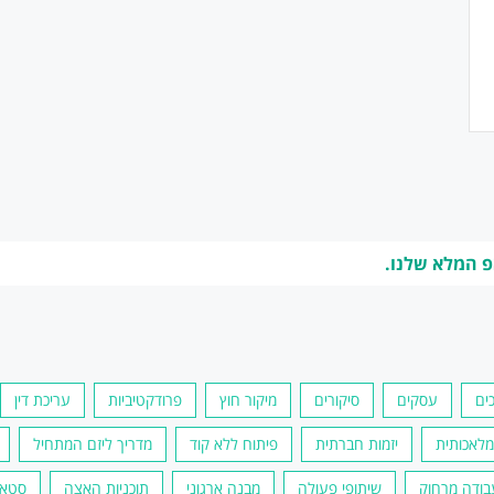
פ המלא שלנו.
ים
עסקים
סיקורים
מיקור חוץ
פרודקטיביות
עריכת דין
יזמות חברתית
פיתוח ללא קוד
מדריך ליזם המתחיל
בודה מרחוק
שיתופי פעולה
מבנה ארגוני
תוכניות האצה
סטאר