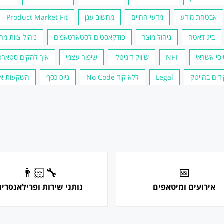
אבטחת מידע
מדעי החיים
מחשוב ענן
Product Market Fit
ביג דאטה
ניהול מוצר
פודקאסטים לסטארטאפים
ניהול צוות מר
סי אשראי
NFT
שיווק דיגיטלי
שיפור עצמי
איך להקים סטארט
דים בהייטק
Legal
ללא קוד No Code
גיוס כסף
השקעות א
👨🏻‍🔧
📅
אירועים ומיטאפים
נותני שירות ופרילאנסרים