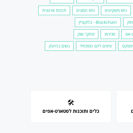
גיוס משקיעים
גיוס המונים
תרבות ארגונית
חוק
Blockchain - בלוקצ׳יין
-אפ
מכירות
מחקר שוק
ימפקט
טיפים ליזם המתחיל
נשים בהייטק
🛠
כלים ותוכנות לסטארט-אפים