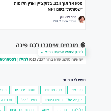
מסע אל תוך ווב3, בלוקצ׳יין וארץ חלומות
״שטותית״ בשם NFT
טניה ז'לזניאק
מייסדת חברת DIG.IT
🧠 מונחים שיסגרו לכם פינה
למילון הסטארט-אפים המלא ←
יש איזה מושג שלא ברור לכם? כנסו
למילון לסטארטא
חפש לי תגיות:
סקר שוק
ריגול מתחרים
נוודות דיגיטלית
מדריכ
The Angle - הזווית היזמית
מוצרי SaaS
AI ובינה מלאכותית
כלכלה התנהגותית
שיווק
חממות טכנולוגיות
ע