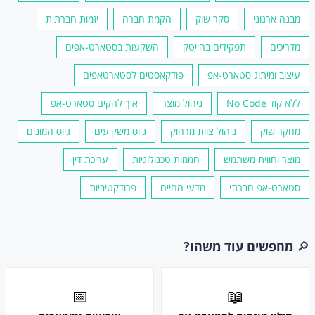
מבנה ארגוני
סקר שוק
הקמת חברה
יזמות חברתית
מדריכים
תפקידים בהייטק
השקעות בסטארט-אפים
עיצוב ומיתוג סטארט-אפ
פודקאסטים לסטארטאפים
ללא קוד No Code
ניהול מוצר
איך להקים סטארט-אפ
מחקר שוק
ניהול צוות מרחוק
גיוס משקיעים
גיוס המונים
מוצר וחווית משתמש
חממות טכנולוגיות
עריכת דין
סטארט-אפ חברתי
מדעי החיים
פרודקטיביות
🔎
מחפשים עוד משהו?
📅
📖