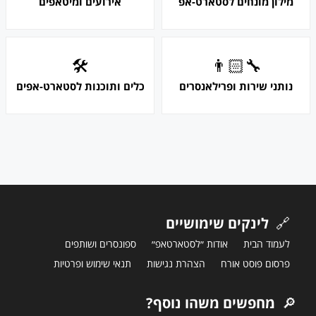
מילון מונחים לסטארט-אפ
אירועים ומיטאפים
🛠
👨🏻‍🔧
נותני שירות ופרילאנסרים
כלים ותוכנות לסטארט-אפים
🔗
לינקים שימושיים
לעמוד הבית
אודות ״לסטארטאפ״
ספונסרים ושותפים
פרסום פוסט אורח
הצהרת נגישות
תנאי שימוש ופרטיות
🔎
מחפשים משהו נוסף?