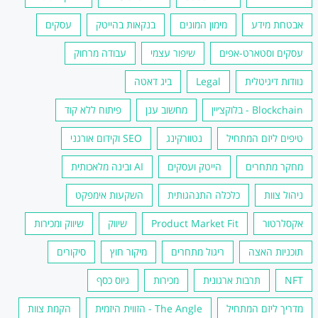
אבטחת מידע
מימון המונים
בנקאות בהייטק
עסקים
עסקים וסטארט-אפים
שיפור עצמי
עבודה מרחוק
נוודות דיגיטלית
Legal
ביג דאטה
Blockchain - בלוקצ׳יין
מחשוב ענן
פיתוח ללא קוד
טיפים ליזם המתחיל
נטוורקינג
SEO וקידום אורגני
מחקר מתחרים
הייטק ועסקים
AI ובינה מלאכותית
ניהול צוות
כלכלה התנהגותית
השקעות אימפקט
אקסלרטור
Product Market Fit
שיווק
שיווק ומכירות
תוכניות האצה
ריגול מתחרים
מיקור חוץ
סיקורים
NFT
תרבות ארגונית
מכירות
גיוס כסף
מדריך ליזם המתחיל
The Angle - הזווית היזמית
הקמת צוות