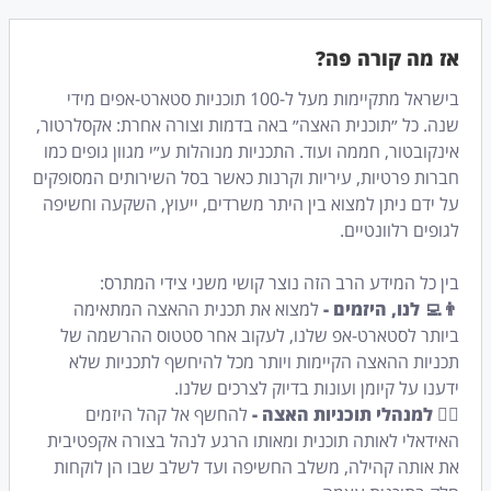
אז מה קורה פה?
בישראל מתקיימות מעל ל-100 תוכניות סטארט-אפים מידי
שנה. כל ״תוכנית האצה״ באה בדמות וצורה אחרת: אקסלרטור,
אינקובטור, חממה ועוד. התכניות מנוהלות ע״י מגוון גופים כמו
חברות פרטיות, עיריות וקרנות כאשר בסל השירותים המסופקים
על ידם ניתן למצוא בין היתר משרדים, ייעוץ, השקעה וחשיפה
לגופים רלוונטיים.
בין כל המידע הרב הזה נוצר קושי משני צידי המתרס:
👨‍💻
לנו, היזמים -
למצוא את תכנית ההאצה המתאימה
ביותר לסטארט-אפ שלנו, לעקוב אחר סטטוס ההרשמה של
תכניות ההאצה הקיימות ויותר מכל להיחשף לתכניות שלא
ידענו על קיומן ועונות בדיוק לצרכים שלנו.
🤵‍♂️ למנהלי תוכניות האצה -
להחשף אל קהל היזמים
האידאלי לאותה תוכנית ומאותו הרגע לנהל בצורה אקפטיבית
את אותה קהילה, משלב החשיפה ועד לשלב שבו הן לוקחות