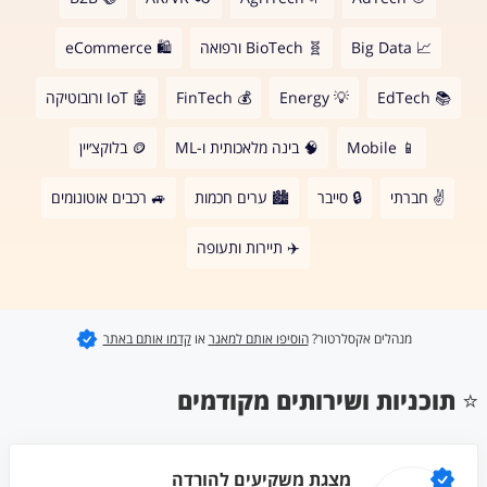
📈 Big Data
🧬 BioTech ורפואה
🛍 eCommerce
📚 EdTech
💡 Energy
💰 FinTech
🤖 IoT ורובוטיקה
📱 Mobile
🧠 בינה מלאכותית ו-ML
🪙 בלוקצ׳יין
✌️ חברתי
🔒 סייבר
🏙 ערים חכמות
🚙 רכבים אוטונומים
✈️ תיירות ותעופה
מנהלים אקסלרטור?
הוסיפו אותם למאגר
או
קדמו אותם באתר
⭐️
תוכניות ושירותים מקודמים
מצגת משקיעים להורדה