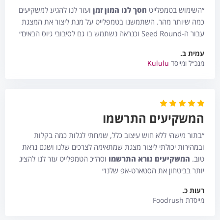
״השימוש בטמפלייט
חסך לנו המון זמן
ועזר לנו להגיע למשקיעים
כמה שיותר מהר. השתמשנו בטמפלייט על מנת ליצור את המצגת
עבור ה-Seed Round וכנראה נשתמש בו גם לסיבובי גיוס הבאים״
עמית ב.
מנכ״ל ומייסד
Kululu
המשקיעים התרשמו
״בתור מישהי ללא חוש עיצוב כלל, שמחתי לגלות כמה בקלות
ובמהירות יכולתי ליצור מצגת שמתאימה לצרכים שלנו ושגם נראת
טוב.
המשקיעים נורא התרשמו
וסה״כ הטמפלייט עזר לנו להציג
יותר בביטחון את הסטארט-אפ שלנו״
רעות כ.
מייסדת Foodrush