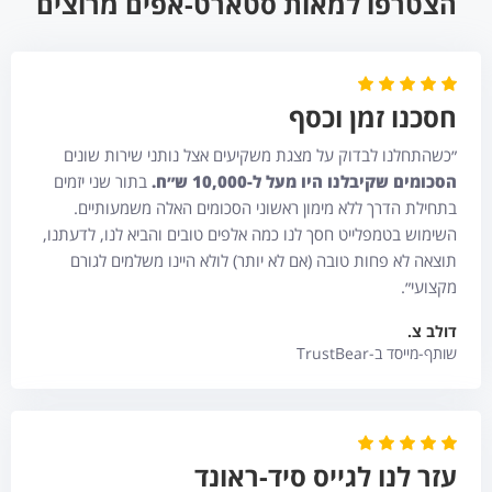
הצטרפו למאות סטארט-אפים מרוצים
חסכנו זמן וכסף
״כשהתחלנו לבדוק על מצגת משקיעים אצל נותני שירות שונים
הסכומים שקיבלנו היו מעל ל-10,000 ש״ח.
בתור שני יזמים
בתחילת הדרך ללא מימון ראשוני הסכומים האלה משמעותיים.
השימוש בטמפלייט חסך לנו כמה אלפים טובים והביא לנו, לדעתנו,
תוצאה לא פחות טובה (אם לא יותר) לולא היינו משלמים לגורם
מקצועי״.
דולב צ.
שותף-מייסד ב-TrustBear
עזר לנו לגייס סיד-ראונד