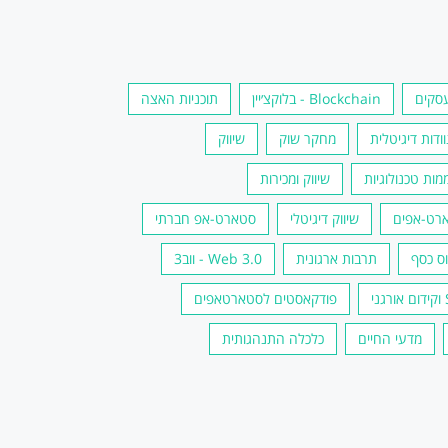
סקים
Blockchain - בלוקצ׳יין
תוכניות האצה
וודות דיגיטלית
מחקר שוק
שיווק
מות טכנולוגיות
שיווק ומכירות
רט-אפים
שיווק דיגיטלי
סטארט-אפ חברתי
וס כסף
תרבות ארגונית
Web 3.0 - ווב3
י
פודקאסטים לסטארטאפים
מדעי החיים
כלכלה התנהגותית