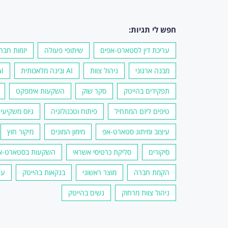
חפש לי תגיות:
עריכת דין לסטארט-אפים
שיתופי פעולה
יזמות חבר
מבנה ארגוני
ניהול צוות
AI ובינה מלאכותית
l
תפקידים בהייטק
סקר שוק
השקעות אימפקט
טיפים ליזם המתחיל
פיתוח וטכנולוגיה
גיוס משקיעי
עיצוב ומיתוג סטארט-אפ
מימון המונים
מיקור חוץ
סיקורים
סליקת כרטיסי אשראי
השקעות בסטארט-א
הקמת חברה
מוצר ראשוני
בנקאות בהייטק
ער
ניהול צוות מרחוק
נשים בהייטק