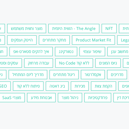
תית
NFT
The Angle - הזווית היזמית
מוצר וחווית משתמש
ע
Lega
Product Market Fit
מחקר מתחרים
הייטק ועסקים
נ
מחשוב ענן
שיפור עצמי
נטוורקינג
איך להקים סטארט-אפ
חמ
ם
גיוס המונים
ללא קוד No Code
עבודה מרחוק
עסקים וסטא
מדריכים
אקסלרטור
ריגול מתחרים
מדריך ליזם המתחיל
גי
פים
הקמת צוות
מכירות
ביג דאטה
פיתוח ללא קוד
SEO וקידום אורגנ
יכת דין
פרודקטיביות
ניהול מוצר
אבטחת מידע
מוצרי SaaS