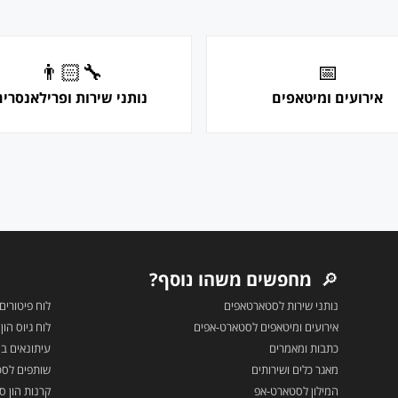
👨🏻‍🔧
📅
אירועים ומיטאפים
נותני שירות ופרילאנסרים
🔎
מחפשים משהו נוסף?
נותני שירות לסטארטאפים
לוח פיטורים
אירועים ומיטאפים לסטארט-אפים
לוח גיוס הו
כתבות ומאמרים
עיתונאים בה
מאגר כלים ושירותים
שותפים לס
המילון לסטארט-אפ
קרנות הון סי