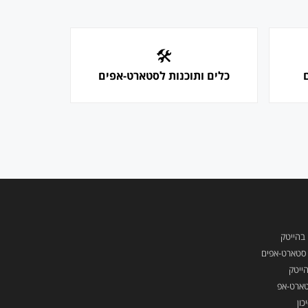
🛠
כלים ותוכנות לסטארט-אפים
 בהייטק
ן סטארט-אפים
ייטק
טארט-אפ
כון