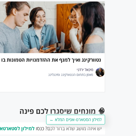
2/9/2019
נטוורקינג ואיך למנף את ההזדמנויות הטמונות בו
מיכאל ירדני
מאמן בתחום הנטוורקינג ומינגלינג
🧠 מונחים שיסגרו לכם פינה
למילון הסטארט-אפים המלא ←
יש איזה מושג שלא ברור לכם? כנסו
למילון לסטארטא