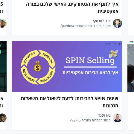
איך למנף את הנטוורקינג האישי שלכם בצורה
5
אפקטיבית
ומ
אדם לזובסקי
שותף מייסד ב-Quedma Innovation
2019
12/11/2019
שיטת SPIN למכירות: לדעת לשאול את השאלות
5
הנכונות
ות
גיא זינגר
מנהל המכירות בחברת PayPro