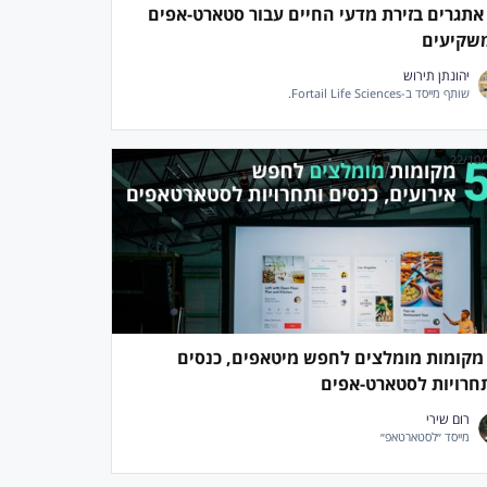
 אתגרים בזירת מדעי החיים עבור סטארט-אפים
שקיעים
יהונתן תירוש
שותף מייסד ב-Fortail Life Sciences.
22/10/
 מקומות מומלצים לחפש מיטאפים, כנסים
חרויות לסטארט-אפים
רום שירי
מייסד ״לסטארטאפ״