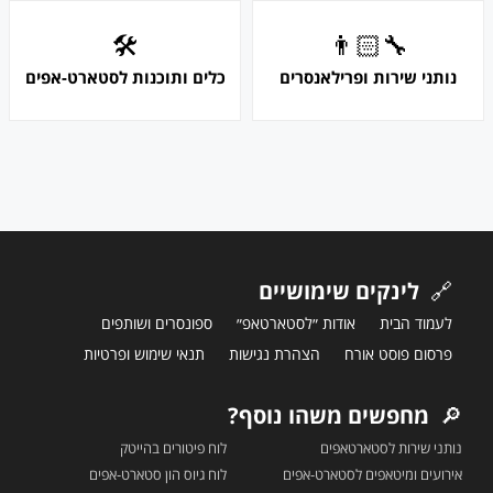
🛠
👨🏻‍🔧
נותני שירות ופרילאנסרים
כלים ותוכנות לסטארט-אפים
🔗
לינקים שימושיים
לעמוד הבית
אודות ״לסטארטאפ״
ספונסרים ושותפים
פרסום פוסט אורח
הצהרת נגישות
תנאי שימוש ופרטיות
🔎
מחפשים משהו נוסף?
נותני שירות לסטארטאפים
לוח פיטורים בהייטק
אירועים ומיטאפים לסטארט-אפים
לוח גיוס הון סטארט-אפים