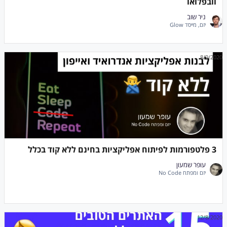
וובפלואו
ניר שוב
יזם, מייסד Glow
8/9/2020
3 פלטפורמות לפיתוח אפליקציות בחינם ללא קוד בכלל
עופר שמעון
יזם ומפתח No Code
12/8/2020