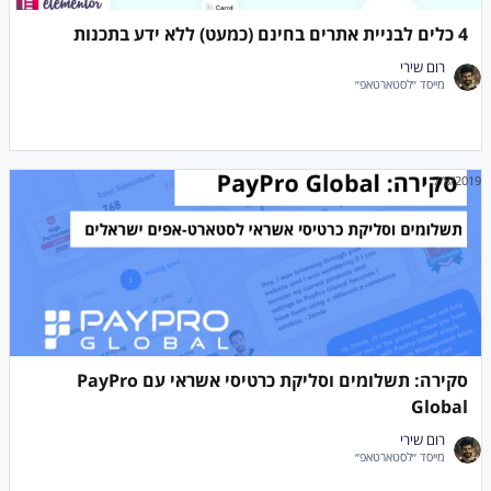
4 כלים לבניית אתרים בחינם (כמעט) ללא ידע בתכנות
רום שירי
מייסד ״לסטארטאפ״
7/8/2019
סקירה: תשלומים וסליקת כרטיסי אשראי עם PayPro
Global
רום שירי
מייסד ״לסטארטאפ״