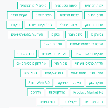
יזמות חברתית
פיתוח וטכנולוגיה
טיפים ליזם המתחיל
מדעי החיים
תרבות ארגונית
מוצר ראשוני
הקמת חברה
עבודה מרחוק
שיווק דיגיטלי
SEO וקידום אורגני
סיקורים
נטוורקינג
ניהול מוצר
עסקים
השקעות בסטארט-אפים
עריכת דין לסטארט-אפים
תוכניות האצה
עסקים וסטארט-אפים
AI ובינה מלאכותית
מבנה ארגוני
סליקת כרטיסי אשראי
מיקור חוץ
איך להקים סטארט-אפ
עיצוב ומיתוג סטארט-אפ
גיוס משקיעים
ניהול צוות
מחקר שוק
השקעות אימפקט
Web 3.0 - ווב3
Product Market Fit
פרודקטיביות
מדריכים
ריגול מתחרים
אקסלרטור
גיוס המונים