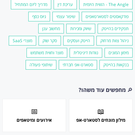
The Angle - הזווית היזמית
עריכת דין
מדריך ליזם המתחיל
פודקאסטים לסטארטאפים
שיפור עצמי
גיוס כסף
תפקידים בהייטק
שיווק ומכירות
מחשוב ענן
ניהול צוות מרחוק
הייטק ועסקים
סקר שוק
מוצרי SaaS
מימון המונים
נוודות דיגיטלית
מוצר וחווית משתמש
בנקאות בהייטק
סטארט-אפ חברתי
שיתופי פעולה
🔎
מחפשים עוד משהו?
📅
📖
מילון מונחים לסטארט-אפ
אירועים ומיטאפים