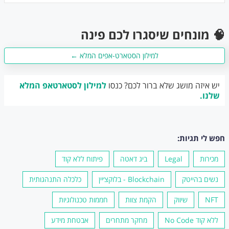
🧠 מונחים שיסגרו לכם פינה
למילון הסטארט-אפים המלא ←
יש איזה מושג שלא ברור לכם? כנסו
למילון לסטארטאפ המלא
שלנו.
חפש לי תגיות:
מכירות
Legal
ביג דאטה
פיתוח ללא קוד
נשים בהייטק
Blockchain - בלוקצ׳יין
כלכלה התנהגותית
NFT
שיווק
הקמת צוות
חממות טכנולוגיות
ללא קוד No Code
מחקר מתחרים
אבטחת מידע