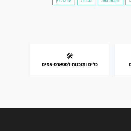
הקמת צוות
מכירות
עריכת דין
🛠
כלים ותוכנות לסטארט-אפים