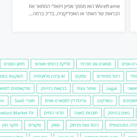
Wireframe הוא מסמך אפיון ויזואלי המתאר את
הנראות של האתר או האפליקציה, בד״כ ברמה
…
רט-אפים
סטארט-אפ חברתי
סליקת כרטיסי אשראי
מימון המונים
חיל
ריגול מתחרים
עסקים
AI ובינה מלאכותית
השקעות בסטא
אשוני
Legal
שיפור עצמי
בנקאות בהייטק
פודקאסטים לסטא
משקיעים
נטוורקינג
עריכת דין לסטארט-אפים
מוצרי SaaS
chain
נשים בהייטק
תוכניות האצה
מדעי החיים
roduct Market Fit
כלה התנהגותית
ניהול צוות מרחוק
שיווק
סיקורים
מיקור חוץ