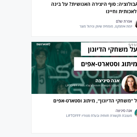
AIבולוציה: סוף היצירה האנושית? על בינה
אכותית וחיינו
אפרת שלם
יזמת אימפקט, מומחית שיווק וניהול מוצר
5/11
 ״משחקי הדיונון״, מיתוג וסטארט-אפים
אנה סיניצה
מעצבת תקשורת חזותית ובעלת סטודיו LIFTOFFF