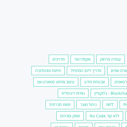
עבודה מרחוק
אקסלרטור
מדריכים
רט-אפים
מדריך ליזם המתחיל
פיתוח וטכנולוגיה
רטאפים
אבטחת מידע
עיצוב ומיתוג סטארט-אפ
Block - בלוקצ׳יין
נוודות דיגיטלית
P
NFT
ניהול מוצר
יזמות חברתית
ללא קוד No Code
שיווק ומכירות