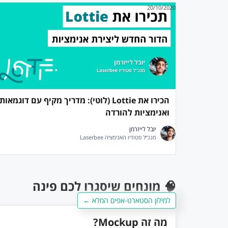
20/10/2020
הכירו את Lottie (לוטי): מדריך מקיף עם דוגמאות
ואנימציות להורדה
יובל לייזרמן
מנכ״ל סטודיו האנימציה Laserbee
🧠 מונחים שיסגרו לכם פינה
למילון הסטארט-אפים המלא ←
מה זה Mockup?