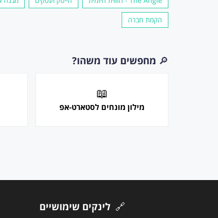
The Angle - הזווית היזמית
הייטק ועסקים
מבנה אר
הקמת חברה
🔎
מחפשים עוד משהו?
📖
מילון מונחים לסטארט-אפ
🔗
לינקים שימושיים