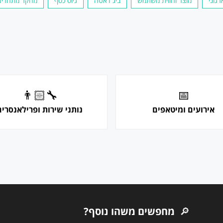
גוני
מוצר וחווית משתמש
ביג דאטה
גיוס כסף
מחקר מתחרים
👨🏻‍🔧
📅
אירועים ומיטאפים
נותני שירות ופרילאנסרים
🔎
מחפשים משהו נוסף?