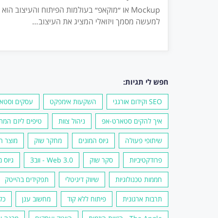
Mockup או ״מוקאפ״ בעולמות הפיתוח והעיצוב הוא
למעשה מסמך ויזואלי המציג את העיצוב
…
חפש לי תגיות:
SEO וקידום אורגני
השקעות אימפקט
עסקים וסטא
איך להקים סטארט-אפ
ניהול צוות
טיפים ליזם המת
שיתופי פעולה
גיוס המונים
מחקר שוק
מוצר ר
פרודקטיביות
סקר שוק
Web 3.0 - ווב3
גיוס 
חממות טכנולוגיות
שיווק דיגיטלי
תפקידים בהייטק
תרבות ארגונית
פיתוח ללא קוד
מחשוב ענן
כל