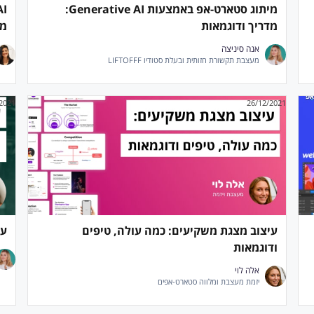
מיתוג סטארט-אפ באמצעות Generative AI:
מדריך ודוגמאות
מל
אנה סיניצה
מעצבת תקשורת חזותית ובעלת סטודיו LIFTOFFF
/2021
26/12/2021
עיצוב מצגת משקיעים: כמה עולה, טיפים
על
ודוגמאות
אלה לוי
יזמת מעצבת ומלווה סטארט-אפים