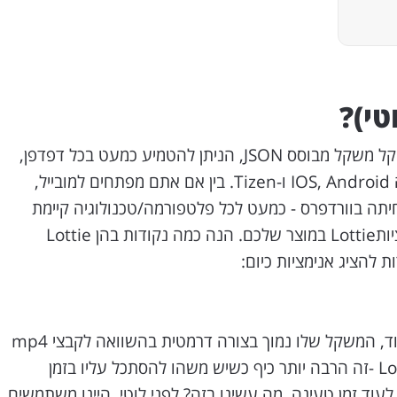
לוטי (Lottie) זה קובץ אנימציה קל משקל מבוסס JSON, הניתן להטמיע כמעט בכל דפדפן,
ובכל מכשיר עם מערכת הפעלה IOS, Android ו-Tizen. בין אם אתם מפתחים למובייל,
נחיתה בוורדפרס - כמעט לכל פלטפורמה/טכנולוגיה קיימת
אינטגרציה פשוטה לשלב אנימציותLottie במוצר שלכם. הנה כמה נקודות בהן Lottie
להציג אנימציות כיום:
מכיוון שלוטי הוא קובץ מבוסס קוד, המשקל שלו נמוך בצורה דרמטית בהשוואה לקבצי mp4
או GIF. בוא ניקח למשל Loaders -זה הרבה יותר כיף כשיש משהו להסתכל עליו בזמן
עוד זמן טעינה, מה עשינו בזה? לפני לוטי, היינו משתמשים