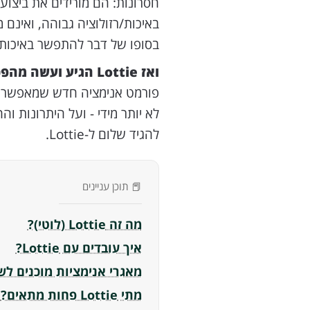
חסרונות: הם מורידים את ביצו
באיכות/רזולוציה גבוהה, ואינם
בסופו של דבר להתפשר באיכות א
ואז Lottie הגיע ועשה מהפכה:
פורמט אנימציה חדש שמאפשר לכ
לא יותר מידי - ועל היתרונות ו
להגיד שלום ל-Lottie.
📕 תוכן עניינים
מה זה Lottie (לוטי)?
איך עובדים עם Lottie?
מאגרי אנימציות מוכנים לש
מתי Lottie פחות מתאים?