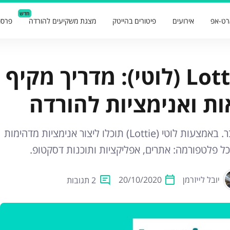
חדש
רט-אפ
אירועים
פיטורים בהייטק
מצגת משקיעים להורדה
פרסו
הכירו את Lottie (לוטי): מדריך מקי
ות ואנימציות להורדה
MP4? GIFS? זה שייך לעבר. באמצעות לוטי (Lottie) תוכלו ליצור אנימציות מדהימות
ל פלטפורמה: אתרים, אפליקציות ותוכנות דסקטופ.
יובל לייזרמן
20/10/2020
2 תגובות