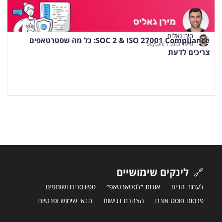
מירן גאליס
SOC 2 & ISO 27001 Compliance: כל מה שסטרטאפים
מייסד ומנכ"ל Scytale
צריכים לדעת
🔗
לינקים שימושיים
לעמוד הבית
אודות ״לסטארטאפ״
ספונסרים ושותפים
פרסום פוסט אורח
הצהרת נגישות
תנאי שימוש ופרטיות