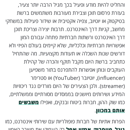
והחליט להיות מודע ופעיל בכך מגיל הרבה יותר צעיר,
בעזרת פרסום תוכן וצבירת מעורבות משתמשים ברשת
בטיקטוק או יוטיוב, צפיה אקטיבית או שידור פעילות במשחקי
מחשב, קניות דרך האינטרנט. תרבות יצירה וצריכת תוכן
דרך האינטרנט ורשתות חברתיות פתחה עבורם המון
אפשרויות חברתיות וכלכליות, שלא קיימים בעולם הפיזי ולא
דורשים שנות השכלה או תעודות מקצועיות. מה שהתחיל
כתחביב ברשת היום מקבל תוקף והכרה של קהילת
העוקבים ונותן אפשרות להתפרנס בתור משפיען
(influencer), יוטיובר (YouTuber) או סטרימר
(streamer). ולכן הצעירים של היום מורדים נגד ריכוזיות
המידע ושירותים מיושנים בממסדים מסורתיים וממשלתיים,
כמו שוק ההון, חברות ביטוח ובנקים, ואפילו
משבשים
אותם במכוון
.
הפרות אתיות של חברות פופולריות עם שירותי אינטרנט, כמו
גוגל
,
פייסבוק
,
אמזון
ו
אפל
רק העמיקו את משבר האמון