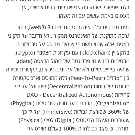
בלתי אפשרי. יש הרבה אנשים שמדברים שטויות, אך
מעטים באמת עושים עם זה משהו.
כעת מדברים על האינטרנט החדש ווב3 (web3), בתור
גרסה מתוקנת של האינטרנט המקורי. לא מדובר על תיקוני
באגים, אלא שינוי תשתיתי שיהיה מבוסס על טכנולוגית
בלוקצ'יין (blockchain) עם עקרונות הצפנה (crypto).
מבטיחים לנו שינוי פרדיגמה של ניהול הדאטה (data),
שיהיה בידיים שלנו ולא של ארגונים ריכוזיים, תקשורת ישירה
בין הצדדים (Peer-To-Peer) ללא מתווכים וארכיטקטורה
מבוזרת של כוחות (Decentralization) שתנוהל על ידי
קהילות (DAO - Decentralized Autonomous
Organization). מדברים על חוויה פיג'יטלית (Phygital)
של 360% שפורצת גבולות (Immersive), על יד כך
שעוברים מעולם הדיגיטלי (Digital) לפיזי (Physical)
וחזרה. יש מצב גם להיות 100% בעולם הוירטואלי