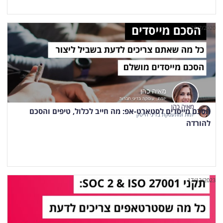
27/7/2020
מאיה כהן
הסכם מייסדים לסטארט-אפ: מה חייב לכלול, טיפים והסכם
יזמת ומתעסקת בדיני הייטק
להורדה
17/12/2023