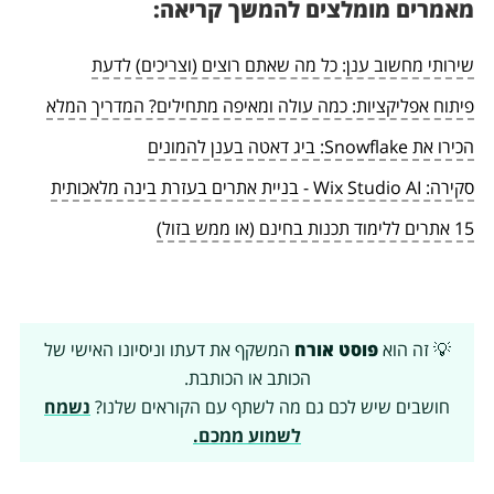
מאמרים מומלצים להמשך קריאה:
שירותי מחשוב ענן: כל מה שאתם רוצים (וצריכים) לדעת
פיתוח אפליקציות: כמה עולה ומאיפה מתחילים? המדריך המלא
הכירו את Snowflake: ביג דאטה בענן להמונים
סקירה: Wix Studio AI - בניית אתרים בעזרת בינה מלאכותית
15 אתרים ללימוד תכנות בחינם (או ממש בזול)
💡 זה הוא
פוסט אורח
המשקף את דעתו וניסיונו האישי של
הכותב או הכותבת.
חושבים שיש לכם גם מה לשתף עם הקוראים שלנו?
נשמח
לשמוע ממכם.