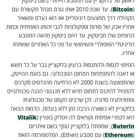
ראשון של בלוקצ'יין עם המטבע הייחודי בשם ביטקוין
(
Bitcoin
). עד שנת 2010 אותו גורם מנהל תקשורת עם
הקהילה דרך ממצעים דיגיטליים ואז הוא נעלם ומשאיר
אחריו אבק של סודות וספקולציות לגבי זהותו האמיתית וכמות
הרווחים שלו מביטקוין. עד היום ביטקוין מהווה המטבע
הדיגיטלי הפופולרי והשימושי על פני כל האחרים שפותחו
אחריו.
הפיתוי לנסות ולהתנסות ברעיון בלוקצ'יין גבר על כל חשש
או דאגה להתפתחות התחום הטכנולוגי. גם בועת ההייטק,
שהתפוצצה בשנת 2000 לא הרתיעה מהנדסים סקרנים
להתחיל להיכנס לתחום חדש ללא מנגנוני הגנה טכנולוגיים
ומתודולוגיה סדורה. לכן שרביט הקסם של טכנולוגית
בלוקצ'יין לא נשארה הרבה זמן ללא בעלות. הדמות הבאה
היא לגמרי אמיתית וקוראים לה ויטליק בוטרין (
Vitalik
Buterin
), שמפתח בלוקצ'יין נוסף בשם איתריום
(
Ethereum
) עם מטבע (Ether). הפלטפורמה הזאת