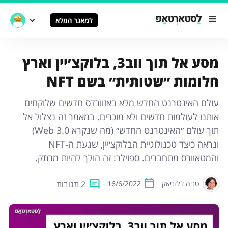
למאגר המלא
מסע אל תוך ווב3, בלוקצ׳יין וארץ
חלומות ״שטותית״ בשם NFT
עולם האינטרנט החדש מלא באזוורדס חדשים שלוקחים
אותנו לעולמות חדשים ולא מוכרים. במאמר זה נצלול אל
תוך עולם ״האינטרנט החדש״ (מה שנקרא Web 3.0)
ונראה כיצד טכנולוגיית הבלוקצ׳יין, שגעת ה-NFT
והמטאוורס מתחברים. ספוילר: זה הולך להיות מרתק.
2 תגובות
טניה ז'לזניאק
16/6/2022