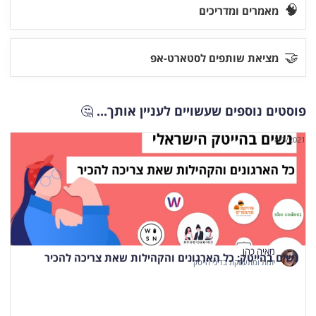
🧠
מאמרים ומדריכים
🤝
מציאת שותפים לסטארט-אפ
פוסטים נוספים שעשויים לעניין אותך...
🤔
8/3/2021
מאיה כהן
נשים בהייטק: כל הארגונים והקהילות שאת צריכה להכיר
יזמת ומתעסקת בדיני הייטק