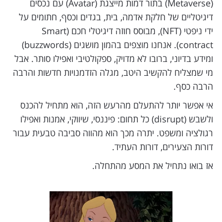
(Metaverse) בתור דמות מייצגת (Avatar) עם נכסים
דיגיטליים של חלקת אדמה, בית, בגדים וכסף, חתומים על
ידי ניפטי (NFT), מבוסס חוזה דיגיטלי חכם (Smart
contract). אנחנו מוצפים בהמון מושגים (buzzwords)
ומידע בדיוני, ברובו לא מדויק, ספקולטיבי ואפילו סותר. אבל
מי שמצליח להקשיב היטב, מגלה הזדמנויות חדשות והרבה
הרבה כסף.
אי אפשר יותר להתעלם מהרעש הזה, הוא מתחיל להכנס
ולשבש (disrupt) כל תחום: פיננסי, שיווקי, אמנות ואפילו
רגולציה ומשפט. יתרה מכך הוא מהווה סביבה טבעית עבור
דורות הצעירים, דורות העתיד.
אז בואו נתחיל את המסע מהתחלה.