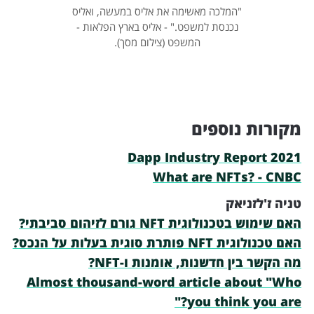
"המלכה מאשימה את אליס במעשה, ואליס
נכנסת למשפט." - אליס בארץ הפלאות -
המשפט (צילום מסך).
מקורות נוספים
2021 Dapp Industry Report
What are NFTs? - CNBC
טניה ז'לזניאק
האם שימוש בטכנולוגית NFT גורם לזיהום סביבתי?
האם טכנולוגית NFT פותרת סוגית בעלות על הנכס?
מה הקשר בין חדשנות, אומנות ו-NFT?
Almost thousand-word article about "Who
you think you are?"​