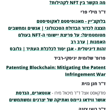
מה הקשר בין NFT לקהילות?
ד"ר מילי פרי
בלוקצ'יין - מאגוסיסטם לאקוסיסטם
הצצה לכדור הבדולח הטכנולוגי | אנשים ומחשבים
מטומטמים?: על פריצת יישומי ה-NFT בעולם
האמנות | ערב רב
זהות דיגיטלית - אבן יסוד לכלכלת העתיד | גלובס
פרופ' שלומית יניסקי-רביד
Patenting Blockchain: Mitigating the Patent
Infringement War
ד"ר חנן גזית
פודקאסט אצל ד"ר מיכאל מירו -
אווטארים, הנדסת
אושר ווידאו גיימס ואתיקה של יצרנים ומשתמשים
ד"ר רועי צזנה