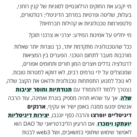
מי יקבע את החוקים הרלוונטיים לסוגיות של קנין רוחני,
בעלות, שליטה ופרטיות במרחב הדיגיטלי: רגולטורים,
פלטפורמות טכנולוגיות או קהילות חברתיות?
מי יחליט על אמינות המידע: יצרני או צרכני תוכן?
ככל שהטכנולוגיה מתקדמת יותר, כך נוצרות יותר שאלות
מורכבות מעבר לתחום הטכני. הפערים בין המציאות
לרגולציה גדלים ויוצרים המון חורים ותחומים אפורים,
שמנוצלים על ידי גורמים רבים, לאו דווקא למטרות טובות.
לא נוכל למנוע התפתחות טכנולוגית ולהאט את הקצב שלה,
נצטרך ללמוד להתמודד עם
תנודתיות וחוסר יציבות
שלה
. אך עד שהיא תהיה מספיק בוגרת ואמינה, עוד הרבה
אנשים יפגעו ממנה באופן ישיר או עקיף,
ארנקים
דיגיטליים יופרצו
והרבה כסף יוגנבו,
יצירות דיגיטליות
יועתקו וימכרו
. אם הרעיון הליברטריאני של DAO הוא
לאפשר שימוש שיתופי במשאבים, ושל web3 לבנות