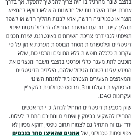
במצב שונה מהרגיל בו היה צריך להמשיך לתפקד, אך בדרך
אחרת. אחד העקרונות של חדשנות הוא לאו דווקא להמציא
מוצר או טכנולוגיה חדשה, אלא לבנות תהליך חדש או לשפר
תהליך קיים. יחד עם המשבר התחילה לחלחל מגמת שינוי
תפיסתי לגבי דרכי צריכת השירותים באינטרנט, יצירת תכנים
דיגיטליים ופלטפורמות מסחר מבוססות מערכת אימון על פי
עקרונות כלכלה חופשית ללא מתווכים ומרכזי כוח, שלא
מוכנים לתת מענה כללי ופרטני במצבי משבר ומנצלים את
המידע עלינו לטובת הגידול שלהם. הילידים הדיגיטליים
והמאמצים הצעירים הצטרפו מיד למגמת השינוי
והרפתקאות בעולם ווב3, מבוסס טכנולוגית בלוקצ'יין
ועקרונות DAO.
שוק מטבעות דיגיטליים התחיל לגדול, כי יותר אנשים
התחילו להשקיע בביטקוין ואיתריום ומחירם התחילו לעלות.
יחד עם זה התחיל גם לצמוח תחום ניפטי, דווקא מכיוון לא
צפוי ופחות טכנולוגי, של
אמנים שהאיצו סחר בנכסים