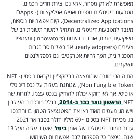
מאפשרת לא רק מסחר, אלא גם יצירת חוזים חכמים,
מטבעות דיגיטליים נוספים ואפילו אפליקציות (DApps -
Decentralized Applications). קיום אפשרויות נוספות,
מעבר למטבעות דיגיטליים, התחיל למשוך תשומת לב של
משקיעים, יזמים, אוהדי חדשנות (innovators) ומאמצים
צעירים (early adopters). אך בשל חוסר בגרות
הטכנולוגית, הפך להיות אטרקטיבי גם לספקולנטים
והאקרים.
החיה הכי מוזרה שהומצאה בבלוקצ'יין נקראת ניפטי (NFT -
Non Fungible Token), שנותנת בעלות על נכס דיגיטלי
או פיסי, אך לאו דווקא יכולת להחזיק בנכס עצמו. למרות שה-
NFT
הראשון נוצר כבר ב-2014
, בגלל מורכבות העיקרון
ויישומו, מעטים מאוד ראו את הפוטנציאל הטמון בו והתנסו
בו. מכירת NFT בסכום ~69 מיליון דולר בפברואר 2021
עבור תמונה דיגיטלית של אומן
ביפל
, שעבד עליה מעל 13
שנה, ניפצה כל הספקות לגבי אפשרויות השימוש