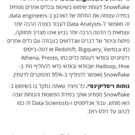
Snowflake לעומת שימוש בשיטות ובכלים אחרים מפחית
במידה עצומה את התלות של הארגון ב-data engineers.
זה מאפשר ל-Data Analysts לעבוד בצורה הרבה יותר
עצמאית כי הדטה הרבה יותר נגיש ואינו מצריך תחזוקה,
פיתוח וניהול של דברים שנדרשים בעבודה עם כלים אחרים
כמו Redshift, Bigquery, Vertica או דטה-בייסים
רלציוניים ובוודאי לעומת כלים כמו Athena, Presto,
Hadoop, Hive שבוודאי ובוודאי כדאי להחליף מיד ב-
Snowflake (ואפשר להחליף ב-95% מהמקרים לדעתי).
נוחות ו״סליקינס״.
כל פיצ׳ר שאתה נתקל בו בשימוש ב-
Snowflake מפתיע אותך במידת הפשטות והנוחות שבה
הוא מומש. עבור אנליסטים ו-Data Scientists זה כמו
לנהוג על רולס-רויס.