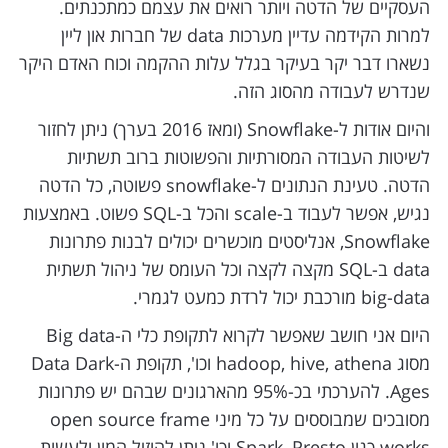
העסקיים של הדטה ויותר רואים את עצמם כמתכנתים.
למרות הקידמה עדיין מערכות data של חברות און ליין
נשארו דבר יקר בעיקר בגלל עלות ההקמה וכוח האדם היקר
שנדרש לעבודה מהסוג הזה.
והיום אודות ל-Snowflake (ומאז 2016 בערך) ניתן לחזור
לשיטות העבודה המסורתיות והפשוטות ברוב תשתיות
הדטה. טעינת הנתונים ל-snowflake פשוטה, כל הדטה
נגיש, אפשר לעבוד ב-scale והכל ב-SQL פשוט. באמצעות
Snowflake, אנליסטים מוכשרים יכולים לבנות פתרונות
data ב-SQL מקצה לקצה וכל העומס של ניהול תשתית
big-data מורכבת יכול לרדת כמעט לגמרי.
היום אני חושב שאפשר לקרוא לתקופת כלי ה-Big data
מסוג hadoop, hive, athena וכו', תקופת ה-Data Dark
Ages. להערכתי בכ-95% מהארגונים שבהם יש פתרונות
מסובכים שמבוססים על כל מיני open source frame
works כגון Spark, Presto וכו' ניתן להוזיל המון ולעשות