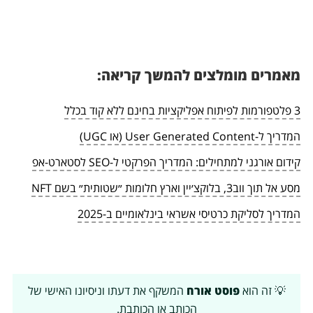
מאמרים מומלצים להמשך קריאה:
3 פלטפורמות לפיתוח אפליקציות בחינם ללא קוד בכלל
המדריך ל-User Generated Content (או UGC)
קידום אורגני למתחילים: המדריך הפרקטי ל-SEO לסטארט-אפ
מסע אל תוך ווב3, בלוקצ׳יין וארץ חלומות ״שטותית״ בשם NFT
המדריך לסליקת כרטיסי אשראי בינלאומיים ב-2025
💡 זה הוא
פוסט אורח
המשקף את דעתו וניסיונו האישי של
הכותב או הכותבת.