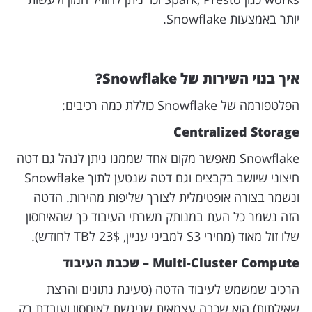
יותר באמצעות Snowflake.
איך בנוי השירות של Snowflake?
הפלטפורמה של Snowflake כוללת כמה רכיבים:
Centralized Storage
Snowflake מאפשר מקום אחד שממנו ניתן לנהל גם דטה
חיצוני שיושב בקבצים וגם דטה שנטען לתוך Snowflake
ונשמר בצורה אופטימלית לצורך שליפות מהירות. הדטה
הזה נשמר כל העת במנותק משרתי העיבוד כך שהאיחסון
שלו זול מאוד (מחירי S3 למביני עניין, 23$ לTB לחודש).
Multi-Cluster Compute – שכבת העיבוד
הרכיב שמשמש לעיבוד הדטה (טעינת נתונים והרצת
שאילתות) הוא שכבה עצמאית שניגשת לאיחסון ועובדת רק