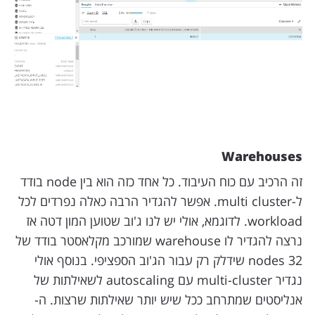
Warehouses
זה הרכיב עם כוח העיבוד. כל אחד כזה הוא בין node בודד
ל-multi cluster. אפשר להגדיר הרבה כאלה נפרדים לכל
workload. לדוגמא, אולי יש לנו ג'וב שטוען המון דטה אז
נרצה להגדיר לו warehouse שמורכב מקלאסטר בודד של
32 nodes שידלק רק עבור הג'וב הספציפי. בנוסף אולי
נגדיר multi-cluster עם autoscaling לשאילתות של
אנליסטים שמתרחב ככל שיש יותר שאילתות שרצות. ה-