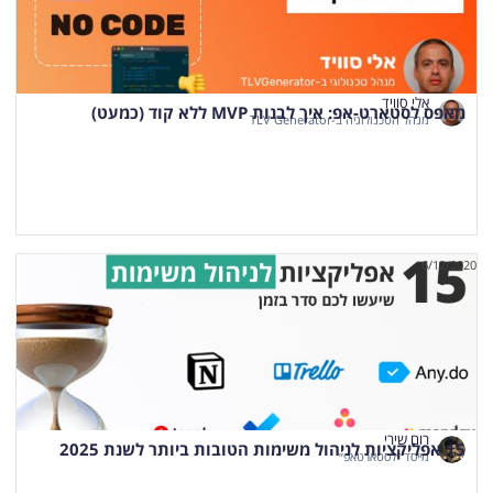
אלי סוויד
מאפס לסטארט-אפ: איך לבנות MVP ללא קוד (כמעט)
מנהל הטכנולוגיה ב-TLV Generator
6/12/2020
רום שירי
15 אפליקציות לניהול משימות הטובות ביותר לשנת 2025
מייסד ״לסטארטאפ״