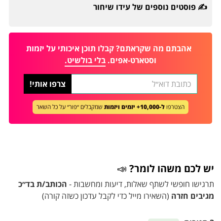
פוסטים נוספים של עידו שיחור ✍️
אהבתם מה שקראתם? קבלו תוכן איכותי על יזמות
וסטארט-אפים.
בלי בולשיט.
הצטרפו
ל-10,000+ יזמים ויזמות
שמקבלים ״פור״ על כל השאר
יש לכם משהו לומר?
📣
תרגישו חופשי לשתף שאלות, דיעות ומחשבות -
הכותב/ת בד״כ
מגיבים חזרה
(השאירו מייל כדי לקבל עדכון כשזה קורה)