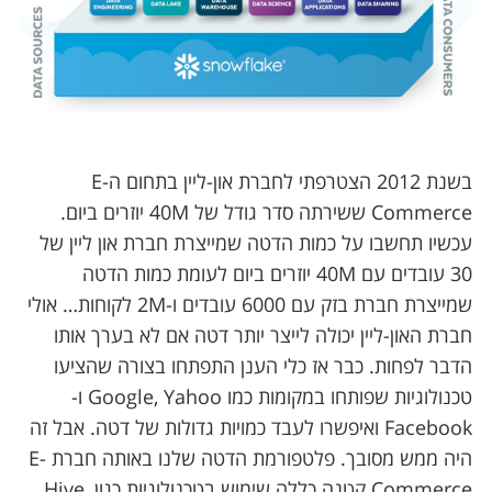
בשנת 2012 הצטרפתי לחברת און-ליין בתחום הE-
Commerce ששירתה סדר גודל של 40M יוזרים ביום.
עכשיו תחשבו על כמות הדטה שמייצרת חברת און ליין של
30 עובדים עם 40M יוזרים ביום לעומת כמות הדטה
שמייצרת חברת בזק עם 6000 עובדים ו-2M לקוחות… אולי
חברת האון-ליין יכולה לייצר יותר דטה אם לא בערך אותו
הדבר לפחות. כבר אז כלי הענן התפתחו בצורה שהציעו
טכנולוגיות שפותחו במקומות כמו Google, Yahoo ו-
Facebook ואיפשרו לעבד כמויות גדולות של דטה. אבל זה
היה ממש מסובך. פלטפורמת הדטה שלנו באותה חברת E-
Commerce קטנה כללה שימוש בטכנולוגיות כגון Hive,