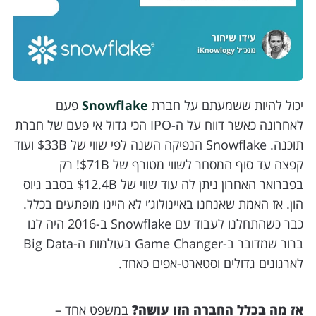
יכול להיות ששמעתם על חברת
Snowflake
פעם
לאחרונה כאשר דווח על ה-IPO הכי גדול אי פעם של חברת
תוכנה. Snowflake הנפיקה השנה לפי שווי של 33B$ ועוד
קפצה עד סוף המסחר לשווי מטורף של 71B$! רק
בפברואר האחרון ניתן לה עוד שווי של 12.4B$ בסבב גיוס
הון. אז האמת שאנחנו באיינולוג’י לא היינו מופתעים בכלל.
כבר כשהתחלנו לעבוד עם Snowflake ב-2016 היה לנו
ברור שמדובר ב-Game Changer בעולמות ה-Big Data
לארגונים גדולים וסטארט-אפים כאחד.
אז מה בכלל החברה הזו עושה?
במשפט אחד –