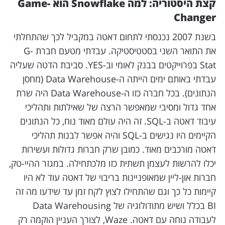
קצת היסטוריה: למה Snowflake הוא Game-
Changer
בשנת 2007 נכנסתי לתחום דאטה במקביל לכך שהתחלתי
את התואר השני בסטטיסטיקה. עבדתי מטעם חברת G-
Stat בפרוייקטים בבנק לאומי וב-YES. סביבת הדטה שעליה
עבדתי באותם ימים הייתה ה-Data Warehouse (מחסן
הנתונים). בכל חברה כזו ה-Data Warehouse היה שרת
אחד גדול ומסיבי שמאפשר הרצה של שאילתות ותהליכי
עיבוד דאטה ב-SQL. זה היה עולם מאוד נוח, כל הנתונים
הקיימים היו נגישים ב-SQL והיה אפשר לבנות תהליכי
דאטה מורכבים מאוד. כמובן שרק חברות גדולות ועשירות
יכלו להרשות לעצמן תשתית כזו מלכתחילה. במגזר ההיי-טק,
חברות און-ליין שמאופניינות בריבוי של דאטה עוד לא היו
קיימות כל כך וגם שהתחילו לצוץ לקח זמן עד שידעו מה זה
BI בכלל ושיש מתודולוגיה של Data Warehousing
לעבודה נוחה עם דאטה. Waze, לצורך העניין הוקמה רק