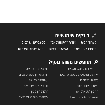
🔗
לינקים שימושיים
לעמוד הבית
אודות ״לסטארטאפ״
ספונסרים ושותפים
פרסום פוסט אורח
הצהרת נגישות
תנאי שימוש ופרטיות
🔎
מחפשים משהו נוסף?
נותני שירות לסטארטאפים
לוח פיטורים בהייטק
אירועים ומיטאפים לסטארט-אפים
לוח גיוס הון סטארט-אפים
כתבות ומאמרים
עיתונאים בהייטק
מאגר כלים ושירותים
שותפים לסטארט-אפ
המילון לסטארט-אפ
קרנות הון סיכון
Event Photo Sharing
אקסלרטור ותוכניות האצה