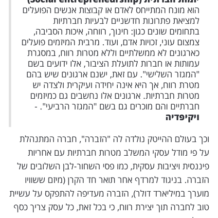
הוא מונח המתייחס לאדם או קבוצות אנשים הפועלים
למציאת פתרונות חדשניים לבעיות חברתיות
בתחומים שונים כגון: חינוך, רווחה, איכות הסביבה,
צמצום עוני, זכויות אדם, ועוד. מרבית המיזמים פועלים
כארגונים לא ממשלתיים וללא מטרות רווח, במסגרת
עמותות או חברות לתועלת הציבור, אלו ידועים בשם
"המגזר השלישי". עם זאת, ישנם ארגונים שיש בהם
מטרת רווח, אך היא אינה יחידה ועיקרית ולצדה יש
מטרות חברתיות. ארגונים אלו נחשבים גם כמיזמים
חברתיים והם מוכרים גם בשם "המגזר הרביעי". -
ויקיפדיה
וכך בעולם ההייטק נולדה לה "הזברה", חברה המתנהלת
על פי מודל עסקי המשלב מטרות חברתיות עם אחריות
פיננסית ויציבות עסקית, כמו פסי השחור-לבן השלובים של
הזברה. בניגוד למרדף אחר תואר חד הקרן (מיזם ששוויו
מוערך במיליארד דולר), הזברה מעדיפה להתפקס על עשיית
טוב לחברה תוך יצירת רווח, כי בכל זאת, כל עסק צריך כסף