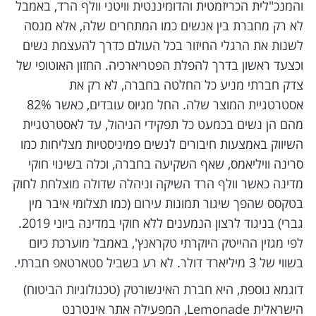
והמנכ"לית הכריזמטית והדומיננטית וויטני וולף הרד, באמבל
לא רק מחברת בין אנשים כמו המתחרים שלה, אלא מנסה
לשנות את הרגלי החיזור בכל העולם כדרך להעצמת נשים
וכצעד ראשון בדרך להפלת הפטריארכיה. החזון האוטופי של
צדק חברתי מניע כל החלטה בחברה, לא רק את
אסטרטגיית המוצר שלה. החל מגיוס עובדים, כאשר 82%
מהם הן נשים בכמעט כל תפקידי הניהול, עד לאסטרטגיית
השיווק באמצעות חיבורים לנשים פמיניסטיות מצליחות כמו
סרינה וויליאמס, שאף השקיעה בחברה, וכלה בשינוי חוקי
מדינה כאשר וולף הרד השיקה וניהלה שדולה מוצלחת לחוק
בטקסס שהפך שיגור תמונות עירום (כמו תצלומי איבר מין
גברי) בניגוד לרצון הנמענים ללא חוקי במדינה ביוני 2019.
לפי מגזין ההייטק היוקרתי טקראנץ', באמבל מוערכת כיום
בשווי של 3 מיליארד דולר. לא רע בשביל סטארטאפ חברתי.
דוגמא נוספת, היא חברת האינשורטק (טכנולוגיות הביטוח)
הישראלית Lemonade, המפעילה אתר אינטרנט