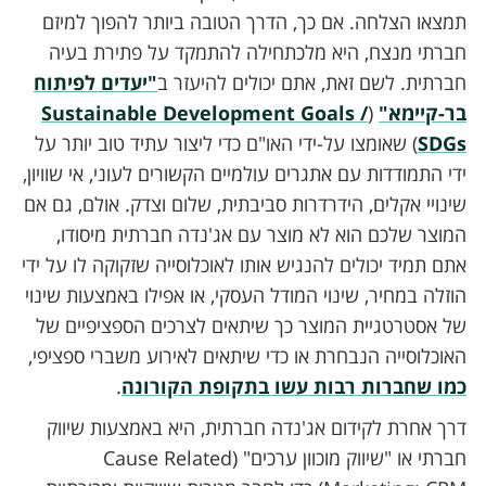
תמצאו הצלחה. אם כך, הדרך הטובה ביותר להפוך למיזם
חברתי מנצח, היא מלכתחילה להתמקד על פתירת בעיה
חברתית. לשם זאת, אתם יכולים להיעזר ב
"יעדים לפיתוח
בר-קיימא"
(
Sustainable Development Goals /
SDGs
) שאומצו על-ידי האו"ם כדי ליצור עתיד טוב יותר על
ידי התמודדות עם אתגרים עולמיים הקשורים לעוני, אי שוויון,
שינויי אקלים, הידרדרות סביבתית, שלום וצדק. אולם, גם אם
המוצר שלכם הוא לא מוצר עם אג'נדה חברתית מיסודו,
אתם תמיד יכולים להנגיש אותו לאוכלוסייה שזקוקה לו על ידי
הוזלה במחיר, שינוי המודל העסקי, או אפילו באמצעות שינוי
של אסטרטגיית המוצר כך שיתאים לצרכים הספציפיים של
האוכלוסייה הנבחרת או כדי שיתאים לאירוע משברי ספציפי,
כמו שחברות רבות עשו בתקופת הקורונה
.
דרך אחרת לקידום אג'נדה חברתית, היא באמצעות שיווק
חברתי או "שיווק מוכוון ערכים" (Cause Related