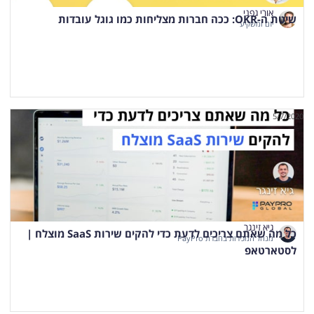
אורי גפני
שיטת ה-OKR: ככה חברות מצליחות כמו גוגל עובדות
יזם ומשקיע
5/7/2020
גיא זינגר
כל מה שאתם צריכים לדעת כדי להקים שירות SaaS מוצלח |
מנהל המכירות בחברת PayPro
לסטארטאפ