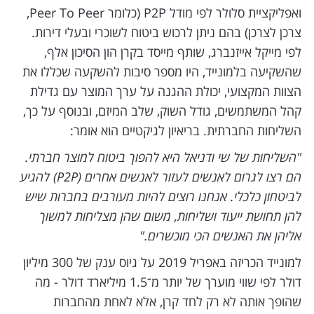
ואפליקציית סלולר לפי מודל P2P (כלומר Peer To Peer,
צרכן לצרכן) בהם ניתן לרכוש ביטוח לשוכרי ובעלי דירות.
לפי מייקל אייזנברג, שותף מייסד בקרן הון הסיכון אלף,
שהשקיעה בלמונייד, היו מספר סיבות להשקעה שכללו את
הצוות המקצועי, יכולת ההגנה על ערך המוצר עם גדילת
קהל המשתמשים, גודל השוק, שלב המיזם, ובנוסף על כך,
השליחות החברתית. בריאיון לגיקטיים הוא אומר:
"השליחות של שי ודניאל היא להפוך ביטוח למוצר חברתי.
הם רצו לגרום לאנשים לעזור לאנשים אחרים (P2P) להגיע
לביטחון כלכלי. אנחנו רוצים להיות מעורבים בחברות שיש
להן תחושת ייעוד ושליחות, משום שהן מצליחות למשוך
אליהן את האנשים הכי מוכשרים."
למונייד הכריזה באפריל 2019 על גיוס ענק של 300 מיליון
דולר לפי שווי מוערך של יותר מ־1.5 מיליארד דולר - מה
שהופך אותה לא רק לחד קרן, אלא לאחת מהחברות