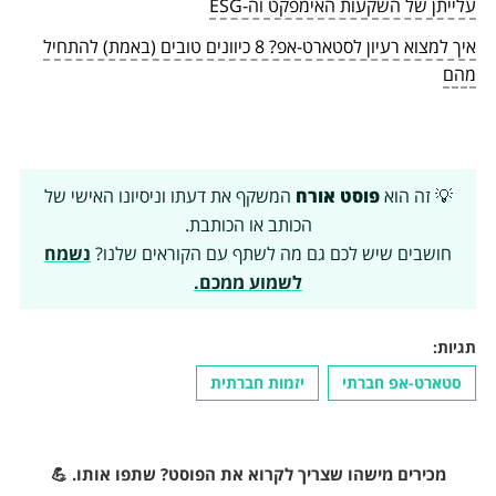
עלייתן של השקעות האימפקט וה-ESG
איך למצוא רעיון לסטארט-אפ? 8 כיוונים טובים (באמת) להתחיל
מהם
💡 זה הוא
פוסט אורח
המשקף את דעתו וניסיונו האישי של
הכותב או הכותבת.
חושבים שיש לכם גם מה לשתף עם הקוראים שלנו?
נשמח
לשמוע ממכם.
תגיות:
סטארט-אפ חברתי
יזמות חברתית
מכירים מישהו שצריך לקרוא את הפוסט? שתפו אותו. 💪