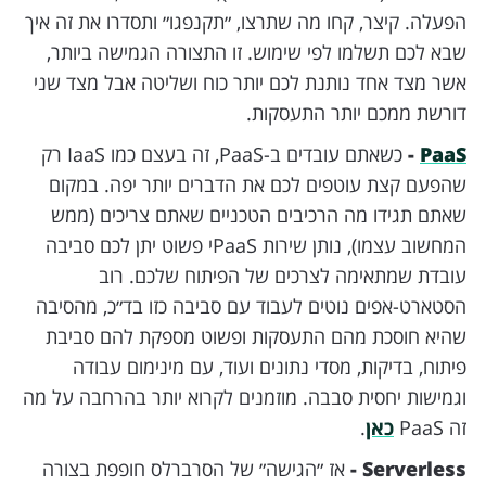
הפעלה. קיצר, קחו מה שתרצו, ״תקנפגו״ ותסדרו את זה איך
שבא לכם תשלמו לפי שימוש. זו התצורה הגמישה ביותר,
אשר מצד אחד נותנת לכם יותר כוח ושליטה אבל מצד שני
דורשת ממכם יותר התעסקות.
PaaS
-
כשאתם עובדים ב-PaaS, זה בעצם כמו IaaS רק
שהפעם קצת עוטפים לכם את הדברים יותר יפה. במקום
שאתם תגידו מה הרכיבים הטכניים שאתם צריכים (ממש
המחשוב עצמו), נותן שירות PaaSי פשוט יתן לכם סביבה
עובדת שמתאימה לצרכים של הפיתוח שלכם. רוב
הסטארט-אפים נוטים לעבוד עם סביבה כזו בד״כ, מהסיבה
שהיא חוסכת מהם התעסקות ופשוט מספקת להם סביבת
פיתוח, בדיקות, מסדי נתונים ועוד, עם מינימום עבודה
וגמישות יחסית סבבה. מוזמנים לקרוא יותר בהרחבה על מה
זה PaaS
כאן
.
Serverless -
אז ״הגישה״ של הסרברלס חופפת בצורה