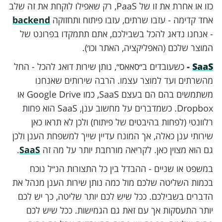
כזו או אחרת את זו של PaaS, רק שאפילו לוקחת את זה שלב
אחד קדימה - עזבו שרתים, עזבו פיתוח ותחזוקה
backend
- אנחנו נדאג להכל בשבילכם, אתם תתמקדו בפרונט של
המוצר שלכם (האפליקציה, האתר וכו׳).
SaaS
-
כשעובדים ב״סאאס״, נותן שירות דואג להכל - החל
מהשרתים ועד למוצר עצמו. הרבה שירותים שאנחנו
משתמשים בהם הם בעצם SaaS, כמו Google Drive או
Dropbox. כשמדברים על מחשוב ענן, SaaS הוא פחות
רלוונטי (לפחות בהיבטים של פיתוח) ולכן לא תראו כאן
שירותי ענן כאלה, אך המונח עדיין שייך למשפחת הענן ולכן
גם הוא מצוין כאן. לקריאה מורחבת יותר על מה זה
SaaS
.
במשפט או שניים - ההבדל בין כל התצורות הנ״ל נוכח
בכמות השליטה שלכם מול כמה נותן שירות הענן מנהל את
הדברים בשבילכם. ככל שיש לכם יותר שליטה, כך יש לכם
יותר התעסקות אך עם זאת גם הגמישות. ככל שיש לכם