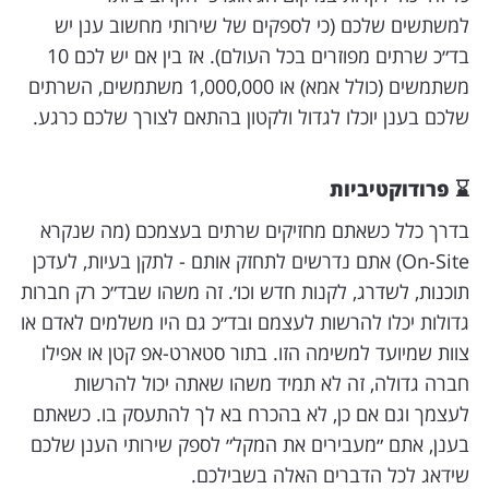
למשתשים שלכם (כי לספקים של שירותי מחשוב ענן יש
בד״כ שרתים מפוזרים בכל העולם). אז בין אם יש לכם 10
משתמשים (כולל אמא) או 1,000,000 משתמשים, השרתים
שלכם בענן יוכלו לגדול ולקטון בהתאם לצורך שלכם כרגע.
⌛️ פרודוקטיביות
בדרך כלל כשאתם מחזיקים שרתים בעצמכם (מה שנקרא
On-Site) אתם נדרשים לתחזק אותם - לתקן בעיות, לעדכן
תוכנות, לשדרג, לקנות חדש וכו׳. זה משהו שבד״כ רק חברות
גדולות יכלו להרשות לעצמם ובד״כ גם היו משלמים לאדם או
צוות שמיועד למשימה הזו. בתור סטארט-אפ קטן או אפילו
חברה גדולה, זה לא תמיד משהו שאתה יכול להרשות
לעצמך וגם אם כן, לא בהכרח בא לך להתעסק בו. כשאתם
בענן, אתם ״מעבירים את המקל״ לספק שירותי הענן שלכם
שידאג לכל הדברים האלה בשבילכם.