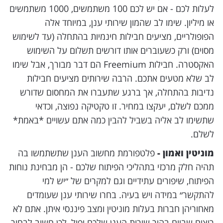
לעלות לכם - אם יש לכם 100 משתמשים, 1000 משתמשים
או מיליון. שימו לב שהמון שירותי ענן, במיוחד אלה
הפופולריים, מציעים חבילות חינמיות בהתחלה (עד לשימוש
מסוים) ורק כשעוברים אותו דורשים תשלום על השימוש
האקסטרה. חבילות Freemium הם דבר מבורך, אבל שימו
לב שלא מטעים אתכם. הרבה שירותים מציעים חבילות
נדיבות בהתחלה, אך ברגע שתעברו את המחסום שדורש
ממכם לשלם, יעקצו במחיר. זו טקטיקה נפוצה, וכדאי
שתשימו לב אליה בשביל להבין כמה אתם עשויים *באמת*
לשלם.
מוניטין ואמון -
פלטפורמת מחשוב הענן שתשתמשו בה
תהיה חלק מרכזי בתהליכי הפיתוח שלכם - הן מבחינת נוחות
הפיתוח, שיפורים עתידיים וגם למקרים של ״יש למי
להתקשר״ במידה ויש בעיה. בחרו שירותי ענן שעומדים
מאחוריהן חברות בעלות מוניטין ומצב פיננסי איתן. אתם לא
רוצים שביום בהיר שירות הענן שלכם יפול, לכן חשוב לבחור