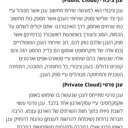
ענן ציבורי הוא למעשה שירות מחשוב ענן אשר מנוהל ע״י
גוף צד שלישי (ספק שירותי הענן) אשר מספק כוח מחשוב
כמו שרתים ואחסון, דרך האינטרנט. אתם יכולים לשלוט על
הכמות, הסוג והצורך באמצעות דאשבורד (בדפדפן) אשר
ספק הענן שלכם נותן לכם. רוב שירותי הענן הפופולריים
(כמו אלה של מיקרוסופט ואמזון) הם בד״כ מהסוג הזה והם
אלה שנעשה בהם שימוש ע״י סטארט-אפים וארגונים
קטנים-גדולים. בענן ציבורי, כל החומרה, התוכנה, התמיכה
הטכנית והתחזוקה מנוהלים ע״י ספק הענן.
ענן פרטי (Private Cloud)
ענן פרטי מתייחס לענן שנעשה בו שימוש באופן
אקסקלוסיבי ע״י עסק/ארגון אחד בלבד. ענן פרטי עשוי
לשבת פיזית בתוך חוות השרתים של הארגון עצמו. הרבה
חברות גדולות (שיכולות להרשות לעצמן) נוהגות להחזיק ענן
באופן פרטי אצלן בחברה ולפעמים משתמשות בחברת