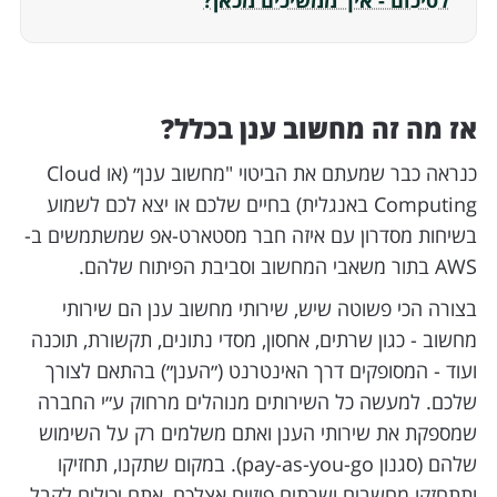
לסיכום - איך ממשיכים מכאן?
אז מה זה מחשוב ענן בכלל?
כנראה כבר שמעתם את הביטוי "מחשוב ענן״ (או Cloud
Computing באנגלית) בחיים שלכם או יצא לכם לשמוע
בשיחות מסדרון עם איזה חבר מסטארט-אפ שמשתמשים ב-
AWS בתור משאבי המחשוב וסביבת הפיתוח שלהם.
בצורה הכי פשוטה שיש, שירותי מחשוב ענן הם שירותי
מחשוב - כגון שרתים, אחסון, מסדי נתונים, תקשורת, תוכנה
ועוד - המסופקים דרך האינטרנט (״הענן״) בהתאם לצורך
שלכם. למעשה כל השירותים מנוהלים מרחוק ע״י החברה
שמספקת את שירותי הענן ואתם משלמים רק על השימוש
שלהם (סגנון pay-as-you-go). במקום שתקנו, תחזיקו
ותתחזקו מחשבים ושרתים פיזיים אצלכם, אתם יכולים לקבל