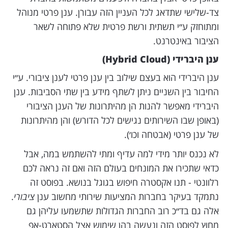
צד-שלישי שתדאג לכל העניין הזה עבורן. ענן פרטי מנוהל
ומתוחזק ע״י תשתית ורשת פרטית שלא פתוחה לשאר
הציבור באינטרנט.
ענן היברידי (Hybrid Cloud)
ענן היברידי הוא בעצם שילוב בין ענן פרטי לענן ציבורי. ע״י
החיבור בין השניים ניתן לשתף מידע בין שתי הסביבות. ענן
היברידי מאפשר להנות הן מהיתרונות של הענן הציבורי
(באופן שבו השירותים נגישים לכל הדורש) והן מהיתרונות
של ענן פרטי (אבטחה וכו׳).
לא נכנס יותר מידי למה עדיף ומתי להשתמש במה, אבל
כדאי שתכירו את המונחים בעולם הזה ואם זה נראה לכם
רלוונטי - תנו אקסטרה חיפוש בגוגל בנושא. בפוסט זה
נתמקד בעיקר בחברות המציעות שירותי מחשוב ענן
ציבורי
.
אלה גם בד״כ רוב החברות הגדולות שתשמעו עליהן גם
מחוץ לפוסט הזה ונעשה בהן שימוש אצל הסטארט-אפ