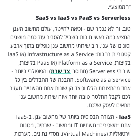
״הממוצע״.
SaaS vs IaaS vs PaaS vs Serverless
טוב, זה לא נגמר שם - וכיאה להייטק, עולם מחשוב הענן
המציא כמה ראשי תיבות בשביל להסביר עוד כמה מושגים
וסוגים של ענן. רוב שירותי מחשוב ענן נופלים בתוך ארבע
קטגוריות רחבות: Infrastructure as a Service (או IaaS
בקיצור), Platform as a Service (או PaaS בקיצור),
שירותי Serverless (מחוסרי
צד שרת
) והפופולרי ביותר -
Software as a Service. ההבנה של ההבדלים בין כל
אחד מהתצורות הללו וכיצד הן שונות אחת מהשנייה תעזור
לכם לקבל החלטה טובה יותר איזה שירות מחשוב ענן
מתאים לעסק שלכם.
IaaS -
הצורה הבסיסית ביותר של מחשוב ענן. ב-IaaS
אתם ״משכירים״ תשתיות IT ומחשוב - שרתים, מכונות
וירטואליות (Virtual Machines), מסדי נתונים, מערכות