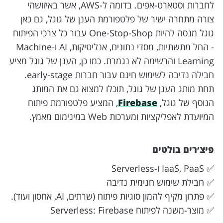
לחברות וסטארט-אפים. בדומה ל-AWS, אשר באיזושהי
צורה מתחרה ישיר של פלטפורמת הענן של גוגל, גם כאן
גוגל מנסה להיות One-Stop-Shop עבור כל צרכי הפיתוח
- החל מתשתיות, מסדי נתונים, אנליטיקות, AI ו-Machine
Learning והרשימה לא נגמרת. כמו כן, הענן של גוגל מציע
חבילה נדיבה לשימוש חינם עבור חברות early-stage.
תחת מותג הענן של גוגל, תוכלו למצוא גם את המותג
הנוסף של גוגל,
Firebase
, המציע פלטפורמת פיתוח
המיועדת לאפליקציות ומערכות Web במינימום מאמץ.
פיצ׳רים בולטים
✅ IaaS, PaaS ו-Serverless
✅ חבילת שימוש חנימית נדיבה
✅ פתרון מקיף להמון סוגיות פיתוח (שרתים, AI, אחסון ועוד).
✅ מוצר-משנה לפיתוח Serverless: Firebase