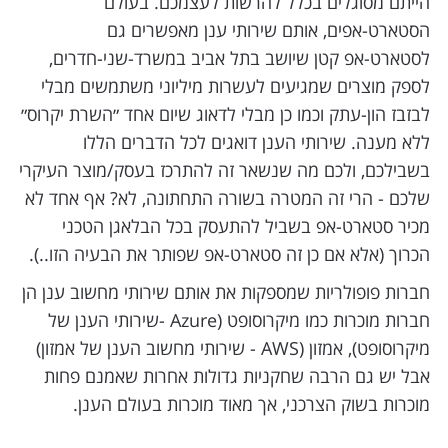
הייתם מסוגלים בכלל להרשות לעצמכם. בעולם
הסטארט-אפים, אותם שירותי ענן מאפשרים גם
לסטארט-אפ קטן שיושב בתל אביב במשרד-שני-חדרים,
לספק מוצרים שמגיעים לעשרות מיליוני משתמשים מבלי
לבזבז הון-עתק וכמו כן מבלי לדאוג שיום אחד ״השרת יקרוס״
ללא מענה. שירותי הענן דואגים לכל הדברים הללו
בשבילכם, ולכם מה שנשאר זה להתרכז בעסק/מוצר העיקרי
שלכם - הרי זה המטרה בשורה התחתונה, לא? אף אחד לא
מכיר סטארט-אפ בשביל להתעסק בכל הבלאגן הטכני
הכרוך (אלא אם כן זה סטארט-אפ שפותר את הבעיה הזו..).
חברות פופולריות שמספקות את אותם שירותי מחשוב ענן הן
חברות מוכרות כמו מיקרוסופט (Azure -שירותי הענן של
מיקרוסופט), אמזון (AWS - שירותי מחשוב הענן של אמזון)
אבל יש גם הרבה שחקניות גדולות אחרות שאמנם פחות
מוכרות בשוק הצרכני, אך מאוד מוכרות בעולם הענן.