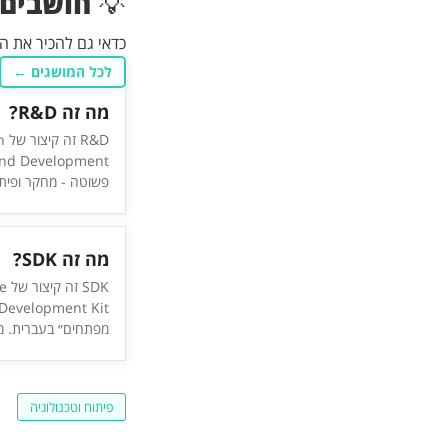
💡
חושבים 
כדאי גם להכיר את 
לכל המושגים ←
מה זה R&D?
&D
פשוטה - מחקר ופיתו
מדובר במחלקה בתוך
מכילה את צוותי הפי
מדענים וכו׳) שמפתח
מה זה SDK?
המוצרים של החברה
SDK
מפתחים״ בעברית. מ
כלים וספריות קוד לש
מפתחים (מתכנתים) 
אפליקציות ותוכנות 
פיתוח וטכנולוגיה
מסוימת. לדוגמה, א
Maps SDK ל