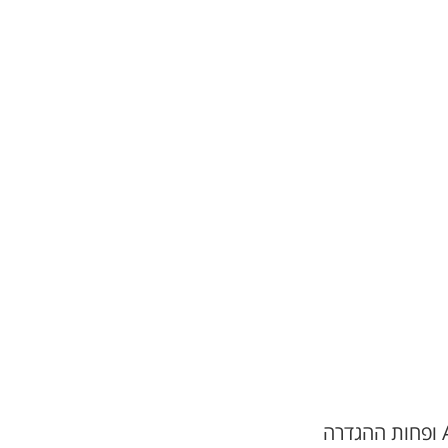
אם אתם אנשים טכנולוגים, מתכנתים או פשוטרוצים להעמיק את הידע ב-API ופחות ההגדרה