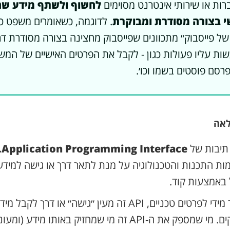
רות או שירותי אינטרנט מסוימים
לחשוף ולשתף מידע שה
י בצורה מסודרת ומבוקרת
. לדוגמה, כשאומרים משפט כ
עבוד עם ה-API של פייסבוק״ מתכוונים שפייסבוק מחצינה בצורה מסודר
שות עליו פעולות כגון - לקבל את הפרטים האישיים של המ
סם פוסטים בשמו וכו׳.
אה
 תיבות של
Application Programming Interface.
ת התכנות והטכנולוגיה על מנת לתאר דרך או גישה למידע
ל באמצעות קוד.
מבלי להכנס יותר מידי לפרטים טכניים, API זה מעין ״גישה״ או ד
שירות אחר מחזיקים. מי שמספק את ה-API זה מי שמחזיק באותו 