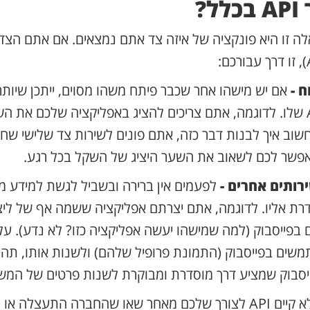
ל?
ה זו היא פונקציה של איזה צד אתם נמצאים. אם אתם הצד
ח -
אם יש מישהו אחר שכבר פיתח משהו מסוים, ייתכן שיותר 
לעבוד עם ה-API שלו. לדוגמה, אתם צריכים להציג באפליקציה שלכם את
פשר לכם לשאוב את השער היציג של השקל בכל רגע.
ותים אחרים -
לפעמים אין ברירה ובשביל לגשת למידע מ
דרת אליו. לדוגמה, אתם יצרתם אפליקציה ששמה אף של ליצ
 בפייסבוק (למה שמישהו יעשה אפליקציה כזו? לא נדע). ע
ים בפייסבוק (התמונת פרופיל שלהם) ולשנות אותו, תהיו 
לפעמים תגלו שלא קיים API לצורך שלכם מאחר שאו שהחברה התעצלה