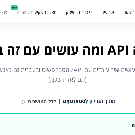
חדש
רט-אפ
אירועים
פיטורים בהייטק
מצגת משקיעים להורדה
פרסו
כלל?
מה זה API? מה עושים ואיך עובדים עם API? הסבר פשוט ובע
(וגם לאלה שכן..)
מתוך המילון
|
לכל המושגים
👈
ה