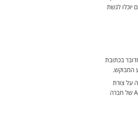
כם יוכלו לגשת
ם. בדרך כלל מדובר בכתובת
ע המבוקש.
R שזה בעצם מוסכמה על צורת
העבודה עם API - כמו שפה משותפת, סטרנדט מסוים, כדי שמחר תלכו ל-API של חברה