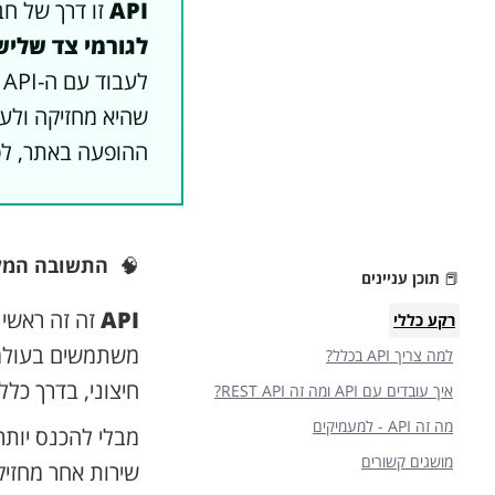
API
זו דרך של חב
לגורמי צד שליש
ל
שהיא מחזיקה ולע
ההופעה באתר, לפר
🧠
התשובה המל
📕
תוכן עניינים
API
זה זה ראשי
רקע כללי
משתמשים בעולמו
למה צריך API בכלל?
חיצוני, בדרך כל
איך עובדים עם API ומה זה REST API?‍
מה זה API - למעמיקים
מושגים קשורים