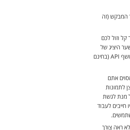
 המבקש (זה
קל וזול לכם
 השער היציג של
השקל. במקום לחשוב איך לבנות דבר כזה, אתם פונים לשירות צד שלישי שחושף API (בחינם
סוים אתם
ן לתמונות
ל מנת לגשת
חייבים לעבוד
 או לא ראה צורך