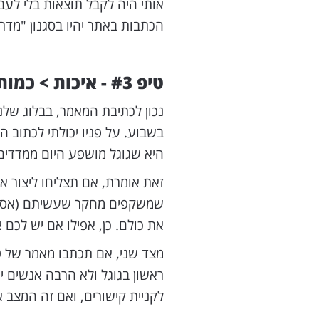
אותי היה לקבל תוצאות בלי לע
הכתבות באתר יהיו בסגנון "מדריך HOW TO" שישאר רלוונטי לפחות ל-5 
טיפ #3 - איכות > כמות
בשבוע. על פניו יכולתי לכתוב 
היא שגוגל מושפע היום ממדדים איכותניי
זאת אומרת, אם תצליחו ליצור 
שמשקפים מחקר שעשיתם (אסביר ב
את כולם. כן, אפילו אם יש לכם
ראשון בגוגל ולא הרבה אנשים יח
לקניית קישורים, ואם זה המצב א