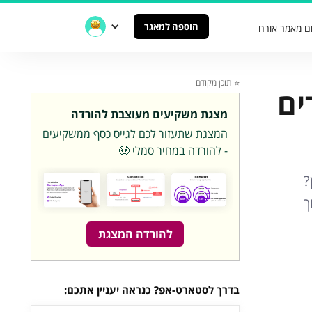
הוספה למאגר
ם מאמר אורח
⭐️ תוכן מקודם
ט-אפ: 4 צעדים
מצגת משקיעים מעוצבת להורדה
המצגת שתעזור לכם לגייס כסף ממשקיעים
- להורדה במחיר סמלי 🤑
?
ך
להורדה המצגת
בדרך לסטארט-אפ? כנראה יעניין אתכם: