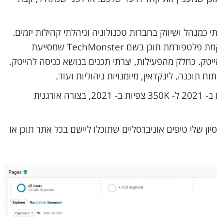
י כמנהל ושיווק בחברות טכנולוגיה וניהלתי קהילות יזמים.
בשנה האחרונה התמקדתי בהקמת פלטפורמת תוכן בשם TechMonster שמסייעת
ק. כחלק מהפעילות, יצרתי תכנים בנושא כניסה להייטק,
ח תוכנה, לינקדאין, מיומנויות ניהוליות ועוד.
מאמרים וסרטונים שיצרתי הגיעו ב- 2021 ל- 350K צפיות ב- 2021, בצורה אורגנית
ן שלי טיפים אוניברסליים שתוכלו ליישם בכל אתר תוכן או