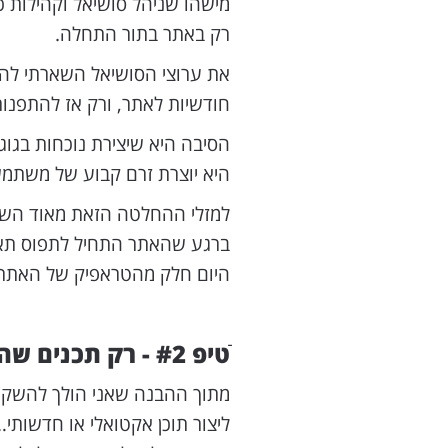
מישהו שניהל סושיאל וקהילות 
רק באתר בתור התחלה.
את ערוצי הסושיאל השארתי לה
חודשיות לאתר, ורק אז להתפנות ל
הסיבה היא שיצירת נוכחות בגוג
היא יוצרת זרם קבוע של משתמ
למזלי ההחלטה הזאת מאוד השתל
ברגע שהאתר התחיל לתפוס תא
היום חלק מהטראפיק של האתר "ז
טיפ #2 - רק תכנים שהם EVERGREEN
מתוך ההבנה שאני הולך להשקיע 
ליצור תוכן אקטואלי או חדשותי…