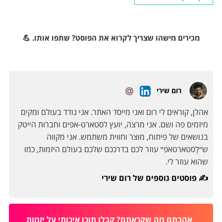
מכירים מישהו שצריך לקרוא את הפוסט? שתפו אותו. 💪
רום שירי
אהלן, קוראים לי רום ואני מייסד האתר. אני נודד בעולם ומקים
מיזמים פה ושם. אני מרצה, יועץ לסטארט-אפים וחברות הייטק
בנושאים של פיתוח, מוצר וחווית משתמש. אני מקווה
ש״לָסטארטאפ״ עוזר לכם בדרככם שלכם בעולם היזמות, כמו
שהוא עוזר לי.
פוסטים נוספים של רום שירי ✍️
אהבתם מה שקראתם? קבלו תוכן איכותי על יזמות