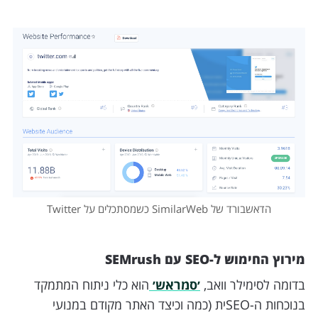
הדאשבורד של SimilarWeb כשמסתכלים על Twitter
מירוץ החימוש ל-SEO עם SEMrush
בדומה לסימילר וואב,
׳סמראש׳
הוא כלי ניתוח המתמקד
בנוכחות ה-SEOית (כמה וכיצד האתר מקודם במנועי