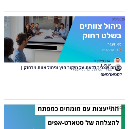
3/3/2020
גיא זינגר
כל מה שצריך לדעת על מיקור חוץ וניהול צוות מרחוק |
מנהל המכירות בחברת PayPro
לסטארטאפ
13/10/2021