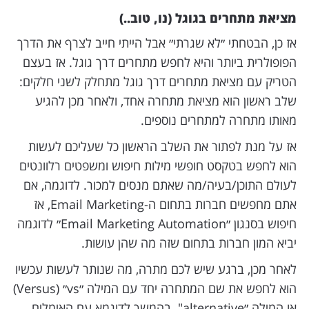
מציאת מתחרים בגוגל (נו, טוב..)
אז כן, הבטחתי ״לא שגרתי״ אבל הייתי חייב לצרף את הדרך
הפופולרית ביותר והיא לחפש מתחרים דרך גוגל. אז בעצם
הטריק עם מציאת מתחרים דרך גוגל מתחלק לשני חלקים:
שלב ראשון הוא מציאת מתחרה אחד, ולאחר מכן להגיע
מאותו מתחרה למתחרים נוספים.
אז על מנת לפתור את השלב הראשון כל שעליכם לעשות
הוא לחפש בטקסט חופשי מילות חיפוש ומשפטים רלוונטים
לעולם התוכן/בעיה/מה שאתם מנסים למכור. לדוגמה, אם
אתם מחפשים חברות בתחום ה-Email Marketing, אז
חיפוש בסנגון ״Email Marketing Automation״ לדוגמה
יביא המון חברות בתחום שזה מה שהן עושות.
לאחר מכן, ברגע שיש לכם מתרה, מה שנותר לעשות עכשיו
הוא לחפש את שם המתחרה יחד עם המילה ״vs״ (Versus)
או המילה ״alternative". בהמשך לדוגמא עם האימלים,