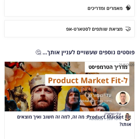
🧠
מאמרים ומדריכים
🤝
מציאת שותפים לסטארט-אפ
פוסטים נוספים שעשויים לעניין אותך...
🤔
21/6/2020
עדי שמורק
Product Market Fit: מה זה, למה זה חשוב ואיך מוצאים
מייסד ומנכ״ל Adidacta
אותו?