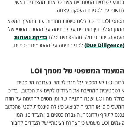
בנוגע לפרטים המסחריים אשר כל אחד מהצדדים ראשי
לחשוף עד לסגירת העסקה עצמה.
מסמכי LOI בד״כ כוללים טיוטות חתומות עוד במהלך המשא
המתן הכללי בין הצדדים על לחתימה על ההסכם הסופי של
העסקה. יתכן כי חלק מההסכמים יכללו
בדיקת נאותות
(Due Diligence)
לפני חתימה על ההסכמים הסופיים.
המעמד המשפטי של מסמך LOI
לרוב LOI לא מספיק על מנת לשמש כערובה משפטית
אולטמטיבית המחייבת את הצדדים לקיים את הכתוב. בד״כ
כחלק מה-LOI ישנה התנייה של זמן מסוים לחתימה על חוזה
המשכי סופי או התנייה לביצוע פעולה פיננסית לפני שהכתוב
נכנס לתוקף (לדוגמה, העברת כספים בין הצדדים). המון
פעמים LOI משמש כ״הצהרת רצינות״ של הצדדים לחבור