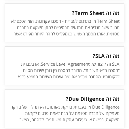
יחשף לאחרים. ספוילר: כנראה שאין לכם צורך בהסכם סודיות אם
יש לכם ״רק רעיון״ .
מה זה Term Sheet?
Term Sheet או בתרגום לעברית - הסכם עקרונות, הוא הסכם לא
מחייב אשר מגדיר את התנאים הבסיסיים למתן השקעה בחברה
מסוימת. אותו מסמך משמש כטמפלייט לחוזה היותר מפורט אשר
יחתם בהמשך.
מה זה SLA?
SLA זה קיצור של Service Level Agreement, או בעברית
״הסכם תנאי השירות״. מדובר בהסכם בין נותן שירות מסוים
ללקוחותיו. ההסכם מגדיר את טיב ואיכות השירות המוצע כלפי
הלקוחות. בעולם הטכנולוגי, נותני שירות בד״כ משתמשים במונח
SLA יחד עם אחוזים (לדוגמה 99% SLA) על מנת להתחייב על
מידת הזמינות של השירות שלהם והסיכויים ששירות זה יהיה למטה
מה זה Due Diligence?
מאיזושהי סיבה.
Due Diligence או בעברית בדיקת נאותות, היא תהליך של בדיקה
מעמיקה של חברה מסוימת על מנת לאמת פרטים לקראת
השקעה, רכישה או פעילות עסקית משותפת. לדוגמה, כאשר
חברה כמו גוגל מעוניינת לרכוש סטארט-אפ מסוים, היא עושה