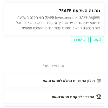
בדיקת נאותות (Due Diligence) הכוללת בדיקה מקיפה של מצב
החברה, נכסיה ופעילותה (הכנסות, טכנולוגיה) על מנת להבין את
מה זה השקעת SAFE?
כדאיות העסקה.
השקעת SAFE (או SAFE Investment) הוא הסכם השקעה
״פשוט״ שנעשה בו שימוש בין משקיעים וסטארט-אפים בתהליך
גיוס הכספים המאוד ראשוני עבור המיזם. ההסכם מאפשר
למשקיעים לבצע השקעה יחסית מיידית בחברה כאשר שווי החברה
בפועל עדיין נמצא בסימן שאלה, כך שהאחוזים אותם המשקיע יקבל
Legal
עריכת דין
בפועל עבור ההשקעה שלו כיום, יקבעו רק בעתיד (לדוגמה,
בסיבוב השקעות משמעותי יותר) לפי התנאים שמוגדרים בהסכם.
מה, רוצים עוד?
📖
מילון המונחים המלא לסטארט-אפ
🏆
המדריך להקמת סטארט-אפ