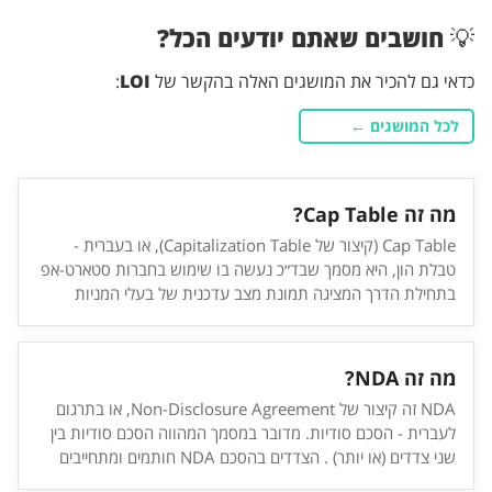
💡
חושבים שאתם יודעים הכל?
כדאי גם להכיר את המושגים האלה בהקשר של
LOI
:
לכל המושגים ←
מה זה Cap Table?
Cap Table (קיצור של Capitalization Table), או בעברית -
טבלת הון, היא מסמך שבד״כ נעשה בו שימוש בחברות סטארט-אפ
בתחילת הדרך המציגה תמונת מצב עדכנית של בעלי המניות
ומבנה ההון של החברה. ה-Cap Table כולל את הפרטים של בעלי
המניות (היזמים, משקיעים חיצוניים וכו׳), חלוקת האחוזים של כל
אחד, מספר המניות בכולל בחברה, שווי כל מניה והשווי של החברה
מה זה NDA?
כולה. הטבלה מסייעת להנהלת החברה ובעלי המניות לנהל בצורה
NDA זה קיצור של Non-Disclosure Agreement, או בתרגום
מסודרת את חלוקת האחזקות והרווחים בחברה לקבל החלטות
לעברית - הסכם סודיות. מדובר במסמך המהווה הסכם סודיות בין
בנוגע להכנסת משקיעים חדשים.
שני צדדים (או יותר) . הצדדים בהסכם NDA חותמים ומתחייבים
שמידע רגיש וסודי אליו יחשפו במערכת היחסים בין הצדדים לא