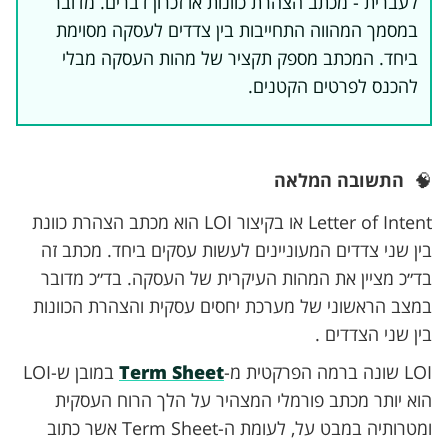
לעברית - מכתב הצהרת כוונות או זכרון דברים. מדובר
במסמך המהווה התחייבות בין צדדים לעסקה מסוימת
ביחד. המכתב מספק תקציר של מהות העסקה מבלי
להכנס לפרטים הקטנים.
🧠
התשובה המלאה
Letter of Intent או בקיצור LOI הוא מכתב הצהרת כוונת
בין שני צדדים המעוניינים לעשות עסקים ביחד. מכתב זה
בד״כ מציין את המהות העיקרית של העסקה. בד״כ מדובר
במצב הראשוני של מערכת יחסים עסקית והצהרת הכוונות
בין שני הצדדים .
LOI שונה ברמה הפרקטית מ-
Term Sheet
במובן ש-LOI
הוא יותר מכתב פורמלי המצהיר על הלך הרוח העסקית
ומטרותיה במבט על, לעומת ה-Term Sheet אשר כתוב