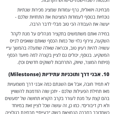
הכנסות לשנה-שנתיים-שלוש הקרובות.
מבחינה ויזואלית, גרף עמודות שמציג מכירות שנתיות
נוכחיות בנוסף לעמודות המציגות את התחזיות שלכם -
יעשה את העבודה הכי טוב מבלי לדבר הרבה.
במידה ואתם משתמשים בתקציר מנהלים על מנת לקהל
השקעה, צירוף גלוי של כמות הכסף שאתם שואפים לגייס
עשויה להיות רעיון טוב, וכנראה שאלה שתעלה בהמשך ע״י
המשקיע. בנוסף, יכולים גם לציין בקצרה למה מיועד הכסף
(פיתוח המוצר, שיווק, התרחבות לשווקים חדשים וכו׳).
10. אבני דרך ותוכניות עתידיות (Milestonse)
לא תמיד חובה, אבל אם השגתם כמה אבני דרך משמעויות
מאז תחילת הפעילות שלכם - יתכן שזה הזדמנות להשוויץ
בהם קצת על מנת לעורר בקרב הקורא תחושה של ״מעשים
ולא רק דיבורים״. כמו כן, זה עושה שכל לציין זאת במיוחד
כשמדובר בחברה הנמצאת בשוק ״בעייתי״ מבחינת רגולציה