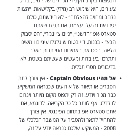
הנפוצות בקרב תקצירי מנהלים של יזמים, בד״כ
צעירים, היא שימוש רב (מידי) בקלישאות. ״הצוות
נלהב ומחויב להצלחה״ - לא חידשתם, כולם
יגידו את זה על עצמם. אם תגידו שאתם
סטארט-אפ ״חדשני״, ״גיים צ׳יינג׳ר״, ״הפייסבוק
הבא״ - בכנות, דיי בטוח שיגלגלו עיניים וימשיכו
הלאה. חסכו את האמירות המיותרות האלה
ותתרכזו בעובדות ומעשים שעשיתם בשטח, לא
בדיבורים חסרי תכלית.
אל תהיו Captain Obvious -
אין צורך לתת
הסברים או תיאור של אירועים שכנראה המשקיע
כבר מכיר ויודע. זה רק יתפוס מקום מיותר ויגרום
לו לדלג ואף לוותר כל כל הקריאה. לדוגמא, אם
אתם סטארט-אפ בתחום הפיננסי, אין צורך
להתחיל לתאר ולהסביר על המשבר הכלכלי של
2008 - המשקיע שלכם כנראה יודע על זה,