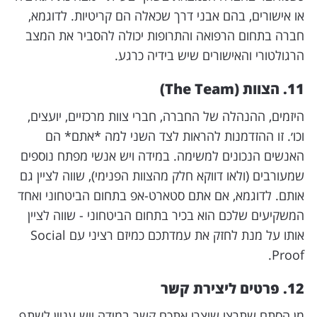
או אישורים, בהם אבני דרך שכאלה הם קריטיות. לדוגמא,
חברה בתחום הרפואה והתרופות יכולה להסביר את המצב
הרגולטורי והאישורים שיש בידיה כרגע.
11. הצוות (The Team)
היזמים, ההנהלה של החברה, חברי צוות מרכזיים, יועצים,
וכו׳. זו ההזדמנות להראות לצד השני למה *אתם* הם
האנשים הנכונים למשימה. במידה ויש אנשי מפתח נוספים
שמעורבים (ולאו דווקא חלק מהצוות הפנימי), שווה לציין גם
אותם. לדוגמא, אם אתם סטארט-אפ בתחום הביטחוני ואחד
המשקיעים שלכם הוא בכיר בתחום הביטחוני - שווה לציין
אותו על מנת לחזק את עמדתכם כמיזם רציני עם Social
Proof.
12. פרטים ליצירת קשר
מן הסתם שתרצו שיצרו אתכם קשר במידה ויש עניין לשתף