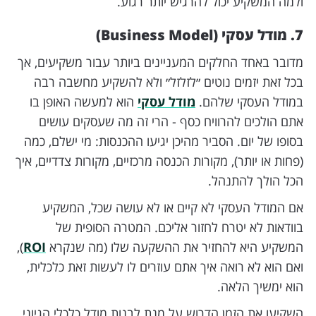
ולמה המשקיע יכול להרגיש יותר רגוע.
7. מודל עסקי (Business Model)
מדובר באחד החלקים המעניינים ביותר עבור משקיעים, אך
בכל זאת יזמים נוטים ״לזלזל״ ולא להשקיע מחשבה רבה
במודל העסקי שלהם.
מודל עסקי
הוא למעשה האופן בו
אתם הולכים להרוויח כסף - הרי זה מה שעסקים עושים
בסופו של יום. הסביר מהיכן יגיעו ההכנסות: מי ישלם, כמה
(פחות או יותר), מקורות הכנסה מרכזיים, מקורות צדדיים, איך
הכל הולך להתנהל.
אם המודל העסקי לא קיים או לא עושה שכל, המשקיע
בוודאות לא יטרח לחזור אליכם. המטרה הסופית של
המשקיע היא להחזיר את ההשקעה שלו (מה שנקרא
ROI
),
ואם הוא לא רואה איך אתם עוזרים לו לעשות זאת כלכלית,
הוא ימשיך הלאה.
השקיעו את הזמן הדרוש על מנת לבנות מודל כלכלי הגיוני