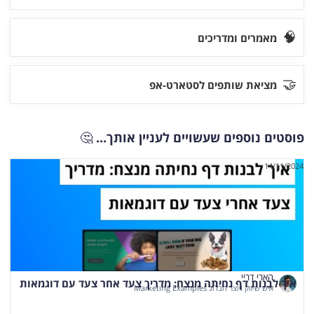
🧠
מאמרים ומדריכים
🤝
מציאת שותפים לסטארט-אפ
פוסטים נוספים שעשויים לעניין אותך...
🤔
14/11/2024
הארי דריי
איך לבנות דף נחיתה מנצח: מדריך צעד אחר צעד עם דוגמאות
איש שיווק ויוצר הבלוג Marketing Examples