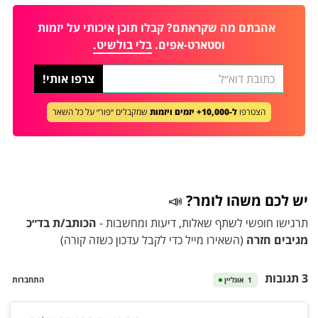
אהבתם מה שקראתם? קבלו תוכן איכותי על יזמות
וסטארט-אפים.
בלי בולשיט.
הצטרפו
ל-10,000+ יזמים ויזמות
שמקבלים ״פור״ על כל השאר
יש לכם משהו לומר?
📣
תרגישו חופשי לשתף שאלות, דיעות ומחשבות -
הכותב/ת בד״כ
מגיבים חזרה
(השאירו מייל כדי לקבל עדכון כשזה קורה)