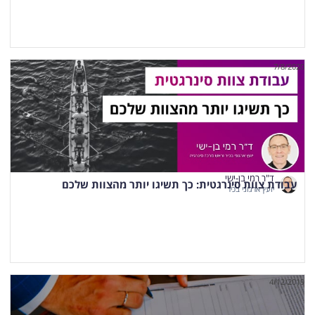
7/8/2020
ד"ר רמי בן-ישי
עבודת צוות סינרגטית: כך תשיגו יותר מהצוות שלכם
יועץ ארגוני בכיר
4/12/2019