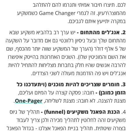
לכם. תיצרו חיבור אמיתי ותגרמו להם להתלהב
מהמוצר\רעיון. זה לגמרי Game Changer כשמשקיע
במקרה יתייעץ איתם לגביכם.
2. אנג'לים מהתחום -
יש ערך רב בלהביא משקיע שבא
מהתחום שלך ובעל ניסיון רלוונטי גם אם מדובר על השקעה
של 5 אלף דולר (הערך של המשקיע שווה יותר מהכסף, שם
את השם והמוניטין שלו). השנים האחרונות בהייטק איפשרו
להרבה אנשים שהיו חלק בחברות מצליחות להתחיל להיות
אנג'לים ויש פה הזדמנות מעולה לשני הצדדים.
3. חומרים שצריכים להיות מוכנים (ויתעדכנו כל
הזמן כמובן) -
חובה: פסקה קצרה על המיזם ועליכם,
מצגת להצגה. לא חובה: מצגת לשליחה,
One-Pager
.
4.
הכנת הפאנל משקיעים (funnel) -
תהליך של גיוס
משקיעים זהה לחלוטין לתהליך מכירה ולכן צריך לעבוד
בצורה שיטתית. תהליך בניית הפאנל אצלנו - בגדול הפאנל