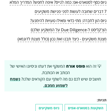
גיוס כסף לסטארט-אפ: כמה לגייס? איפה לחפש? המדריך המלא
7 דברים שחובה לעשות לפני פגישת משקיעים
גיוס הון לחברה: מתי כדאי ומאילו טעויות להימנע?
הצ'קליסט ל-Due Diligence על המשקיע שלכם
מצגת משקיעים - כיצד תבנו זאת נכון (כולל מצגת לדוגמא)
💡 זה הוא
פוסט אורח
המשקף את דעתו וניסיונו האישי של
הכותב או הכותבת.
חושבים שיש לכם גם מה לשתף עם הקוראים שלנו?
נשמח
לשמוע ממכם.
תגיות:
השקעות בסטארט-אפים
גיוס משקיעים