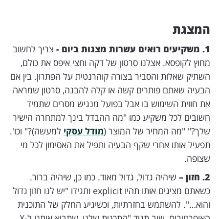
המצגת
1. משקיעים רואים עשרות מצגות ביום -
צריך לחשוב
מחוץ לקופסא. אצלנו סרטון של דקה וחצי איפס את כולם,
השתיק שאלות והסביר בצורה קוהרנטית על הפתרון. בין אם
הבעיה שאתם פותרים קשה או קלה להבנה, סרטון שמראה
את חווית השימוש בו אבל בפועל מנגיש מסרים שתמיד
חשובים לכל משקיע כמו "מה ההבדל בינך למתחרה הישיר
שלך?" "מה המחיר של המוצר (
מודל עסקי
למעשה)?" וכו'.
תפעיל אותו אחרי שקף הבעיה ותפיל את האסימון לכל מי
שצופה.
2. חזון –
שיהיה גדול, גדול מאוד. כמו כן, שיהיה ברור.
כשאתם מציגים אותו תהיו explicit ותגידו "יש לנו חזון גדול
והוא…". להשתמש בחזרתיות, וכשיגיע החלק של התוכנית
האופרטיבית, שוב תגיד "התכנית שלנו, שתביא אותנו ל-X,