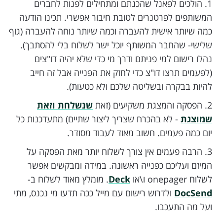
1. הולכים לפאנל שהכנתם ומתחילים לפנות לחברים
המשותפים לפרטנרים לטובת חיבור אפשרי. תכינו הודעה
כמה שיותר אישית להעברה וכמה שיותר נוחה להעברה (גוף
שלישי- שהחבר המשותף יוכל ישר לשלוח בלי להסתבך).
נהלו רישום למי פניתם ודרך מי כדי שלא יהיה דו"צים
(לפעמים תרצו דו"צ כדי לחזק את הפנייה אבל זה חייב
להיות בבקרה ובשליטה שלכם ולא כטעות).
2. הפסקה והמצגת משקיעים (זאת
שנשלחת וזאת
שמוצגת
- לא בהכרח שצריך ליצור שתיים) מתעדכנות כל
יום כמה פעמים. חשוב מאוד לעבוד מסודר.
3. הרבה פעמים אין צורך לשלוח יותר מאת הפסקה על
המיזם ועליכם כפנייה ראשונה. במידה ומבקשים אפשר
לשלוח onepager ו\או
Deck
. מומלץ מאוד לשלוח ב-
DocSend
ולדרוש רישום עם מייל ככה תדעו מי נכנס, מתי
ועל מה התעכבו.