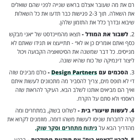
רם את מה שעובר אצלם בראש שנייה לפני שהם שואלים
את השאלה. תוך 2-3 פגישות כבר תדעו את כל השאלות
שיבוא ובדרך כלל את התזמון שלהן.
2.
לשבור את המודל -
תצאו מהמיינדסט של ״אני מבקש
כסף ואתם אומרים כן או לא״ - תתייעצו או תגידו שאתם לא
מגייסים. כל דבר שמשנה את הסיטואציה הקבועה ויכול
ליצור דינמיקה של כוח שהיא שונה.
3.
הסכמים עם
Design Partners
-
כולם מבינים שזה
די לא תופס מים, צריך להסביר מה מתכוונים לעשות איתם
ואיך הם מביאים אותנו לשלב הבא. העיקר להראות שזה
ראסמי ולא סתם על הקרח.
4. לעשות שיעורי בית -
לשלוט בשוק, במתחרים ומה
קרה לחברות שניסו לעשות משהו דומה. מוזמנים לקרוא את
מהדריך הבא על
ניתוח מתחרים וסקר שוק.
5. להכין "דאטא רום" עם תיקיות מסודרות -
ברגע