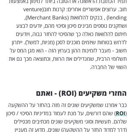
תמיד הכתובת הראשונה או הטובה ביותר למימון באמצעות
חוב. ערוצים אפשריים אחרים: קרנות חוב(venture
lending) , בנקים להלוואות (Merchant Banks),
ושחקנים נוספים מבינים סיכון וסיכוי מהם, יודעים לבצע
חיתום להלוואות כאלה כך שהסיכוי להחזר גבוה, ויודעים
לדרוש בטוחות שיזמים מוכנים לסכן (מניות, למשל). ייתרון
חשוב - מעבר לזמינות ההון בערוץ הזה - הוא מגן המס על
תשלומי הרבית, שמגדילים את הרווח, וכתוצאה מכך גם את
השווי של החברה.
החזרי משקיעים (ROI) - ואתם
כבר אמרנו שמשקיעים שונים זה מזה בהחזר על ההשקעה
(
ROI
) שהם דורשים, על מנת לעמוד במדיניות הסיכוי / סיכון
שלהם. תעשיות וסוגי משקיעים שונים מכתיבים מכפילים
(דרך למדוד החזר על ההשקעה) שונים. מדוע זה מעניין