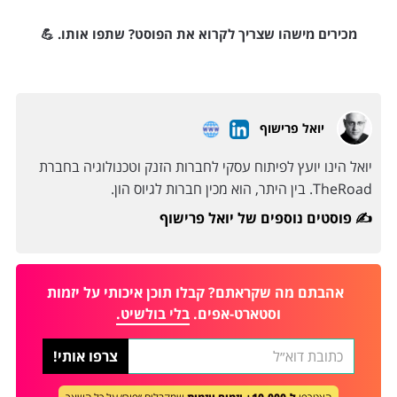
מכירים מישהו שצריך לקרוא את הפוסט? שתפו אותו. 💪
יואל פרישוף
יואל הינו יועץ לפיתוח עסקי לחברות הזנק וטכנולוגיה בחברת
TheRoad. בין היתר, הוא מכין חברות לגיוס הון.
פוסטים נוספים של יואל פרישוף ✍️
אהבתם מה שקראתם? קבלו תוכן איכותי על יזמות
וסטארט-אפים.
בלי בולשיט.