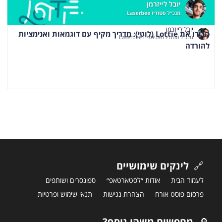
יובל לייזרמן
הכירו את Lottie (לוטי): מדריך מקיף עם דוגמאות ואנימציות
מנכ״ל סטודיו האנימציה Laserbee
להורדה
🔗
לינקים שימושיים
לעמוד הבית
אודות ״לסטארטאפ״
ספונסרים ושותפים
פרסום פוסט אורח
הצהרת נגישות
תנאי שימוש ופרטיות
🔎
מחפשים משהו נוסף?