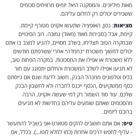
מאות מיליונים. והמסקנה היא? יזמים מרוויחים סכומים
ששכירים יכולים רק לחלום עליהם.
מציאות
: נכון, האופציה שתעשו אקזיט מטורף קיימת.
קיימת, אבל בסבירות מאוד (מאוד) נמוכה. רוב הסיכויים
שבמקרה הטוב תצליחו, בשלב מסויים, להגיע למצב בו אתם
יכולים למשוך משכורת ״נחמדה״ אחרי ששרפתם חודשים
ללא משכורת או אפילו את החסכונות. במקרה הפחות טוב,
לא תגיעו אפילו לשלב המשכורת והחלום יתפוגג עם חור
בכיס וטלפונים ממנהל הבנק. חשוב לדעת שגם אם גייסתם
כסף ממשקיעים ,הכסף ייכנס לחברה ולא לחשבון הבנק
שלכם. עוד סוד השמור רק למי שעשה אקזיט, הרבה
מהסכומים שאתם שומעים עליהם בחדשות לא מגיעים
ברובם ליזמים.
טיפ:
אם אתם חושבים להקים סטארט-אפ בשביל להתעשר
- עדיף לחפש דרכים אחרות (כמו למלא לוטו…). בכלל, אם