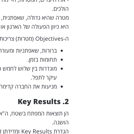
הולכים.
מטרה שהיא גדולה, שאפתנית, 
היא כיוון הפעולה של הארגון או 
ה-Objectives (מטרות) צריכות להיות:
ברורות, שאפתניות ומעור
תחומות בזמן.
מוגדרות בין שלוש לחמש כא
עיקר לתפל.
מניעות את החברה קדימה ב
2. Key Results
הן תוצאות המפתח בשטח, ה"אי
הושגה.
הגדרת Key Results ומדידתן זו הדרך היחידה לדעת אם ה-Objective הושג.