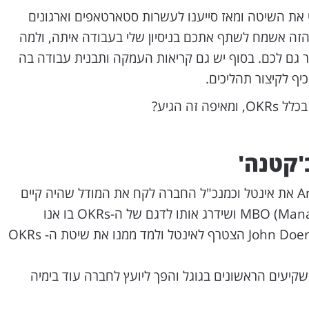
 את השיטה ומאז סייענו לעשרות סטארטאפים וארגונים
זה אשמח לשתף אתכם בניסיון שלי בעבודה איתה, ולמה
ור גם לכם. בסוף יש גם קריאות העמקה ותבנית עבודה בה
ף לקיצור תהליכים.
זה הגיע?
'קטנה'
בשנת 1968 הקים Andy Grove את אינטל וכמנכ"ל החברה לקח את המודל שהיה קיים
דאז MBO (Management by Objective) ושידרג אותו לדגם של ה-OKRs בו אנו
משתמשים כיום. בשנת 1974 John Doerr הצטרף לאינטל ולמד ממנו את שיטת ה- OKRs
המשקיעים הראשונים בגוגל והפך ליועץ לחברה עוד בימיה