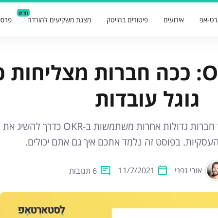
חדש
רט-אפ
אירועים
פיטורים בהייטק
מצגת משקיעים להורדה
פרסו
שיטת ה-OKR: ככה חברות מצליחות 
גוגל עובדות
גוגל, נטפליקס, טוויטר ועוד חברות גדולות אחרות משתמשות ב-OKR כדרך להשיג את
עסקיות. בפוסט זה נלמד אתכם איך גם אתם יכולים.
אורי גפני
11/7/2021
6 תגובות