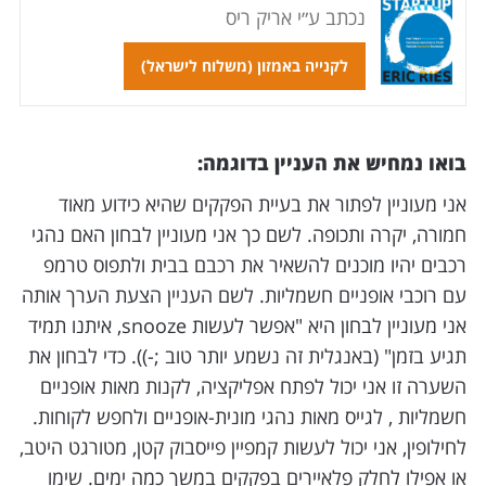
נכתב ע״י אריק ריס
לקנייה באמזון (משלוח לישראל)
בואו נמחיש את העניין בדוגמה:
אני מעוניין לפתור את בעיית הפקקים שהיא כידוע מאוד
חמורה, יקרה ותכופה. לשם כך אני מעוניין לבחון האם נהגי
רכבים יהיו מוכנים להשאיר את רכבם בבית ולתפוס טרמפ
עם רוכבי אופניים חשמליות. לשם העניין הצעת הערך אותה
אני מעוניין לבחון היא "אפשר לעשות snooze, איתנו תמיד
תגיע בזמן" (באנגלית זה נשמע יותר טוב ;-)). כדי לבחון את
השערה זו אני יכול לפתח אפליקציה, לקנות מאות אופניים
חשמליות , לגייס מאות נהגי מונית-אופניים ולחפש לקוחות.
לחילופין, אני יכול לעשות קמפיין פייסבוק קטן, מטורגט היטב,
או אפילו לחלק פלאיירים בפקקים במשך כמה ימים. שימו