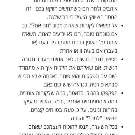
מהלקוחות שלכם. הם יספרו לכם מה הם
אוהבים ולמה הם משתמשים דווקא בכם - זה
המסר השיווקי היעיל ביותר שלכם.
אל תשאלו לקוחות שאלות מסוג "מה אם?". גם
אם כוונתם טובה, הם לא יודעים לאמר. תשאלו
אותם על האופן בו הם מתמודדים כעת (או
בעבר) אם בעיה זו או אחרת
חפשו תגובה רגשית. כאב אמיתי מעורר תגובה
רגשית. אם שאלתם את הלקוח איך הוא מתמודד
היום עם הפקקים והוא פותח באנחה שלא תבייש
סבתא פולניה, כנראה שיש שם כאב.
תפקפקו בהכול. בדאטה, במה שלקוחות אומרים,
במה שהמפתחים אומרים, במזג האוויר ובעיקר
בלוחות זמנים. על כן פעלו בטווחים קצרים.
תשאלו "למה?" והרבה.
בכל השערה, תנסו להוכיח לעצמכם שאתם