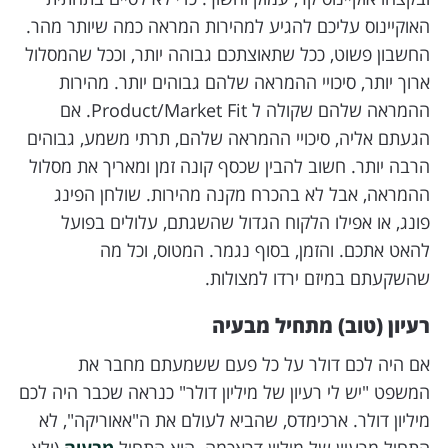
האוקיינוס עליכם להגיע למהירות המראה כמה שיותר מהר.
החשבון פשוט, ככל שתאוצתכם גבוהה יותר, וככל שהמסלול
ארוך יותר, סיכויי ההמראה שלהם גבוהים יותר. מהירות
ההמראה שלהם שקולה ל Product/Market Fit. אם
הגעתם אליה, סיכויי ההמראה שלהם, תרתי משמע, גבוהים
הרבה יותר. חשוב להבין שכסף קונה זמן ומאריך את מסלול
ההמראה, אבל לא בהכרח מקנה מהירות. שולחן הפינג
פונג, או אפילו הלקוח הגדול שהשגתם, עלולים בפועל
להאט אתכם. והזמן, בסוף נגמר. המטוס, וכל מה
שהשקעתם במיזם ירדו למצולות.
רעיון (טוב) מתחיל מבעיה
אם היה לכם דולר על כל פעם ששמעתם מחבר את
המשפט "יש לי רעיון של מיליון דולר" כנראה שכבר היה לכם
מיליון דולר. ארכימדס, שהביא לעולם את ה"אאוריקה", לא