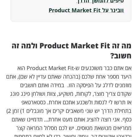
טיפים להמשך הדרך
וובינר על Product Market Fit
מה זה Product Market Fit ולמה זה
חשוב?
אם אתם כבר משוכנעים ש-Product Market Fit הוא
היעד מספר אחת שלכם (בהנחה שאתם עדיין לא שם), אתם
מוזמנים לדלג על הפיסקה הזו. במידה ואתם חושבים
שקודם צריך מוצר, לקוחות, משקיע, צוות ושולחן פינג פונג
אז תרשו לי לנסות ולשכנע אתכם אחרת. כסטארטאפ
בתחילת הדרך יש שני משאבים יקרים אך מוגבלים 1) זמן 2)
כסף. אני רוצה להציג אותם מעט אחרת… תדמיינו שאתם
ממריאים מנושאת מטוסים. יש לכם מסלול המראה קצר
ובקצהו אוקיינוס קר, עמוק וחשוך. כדי לא לסיים בתחתית