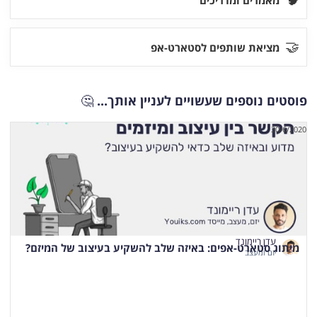
🤝
מציאת שותפים לסטארט-אפ
פוסטים נוספים שעשויים לעניין אותך...
🤔
30/6/2020
עדן ריימונד
מיתוג סטארט-אפים: באיזה שלב להשקיע בעיצוב של המיזם?
יזם ומעצב