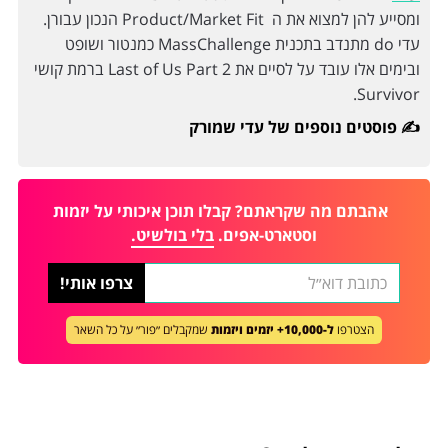
ומסייע להן למצוא את ה Product/Market Fit הנכון עבורן.
עדי do מתנדב בתכנית MassChallenge כמנטור ושופט
ובימים אלו עובד על לסיים את Last of Us Part 2 ברמת קושי
Survivor.
פוסטים נוספים של עדי שמורק ✍️
אהבתם מה שקראתם? קבלו תוכן איכותי על יזמות
וסטארט-אפים.
בלי בולשיט.
הצטרפו
ל-10,000+ יזמים ויזמות
שמקבלים ״פור״ על כל השאר