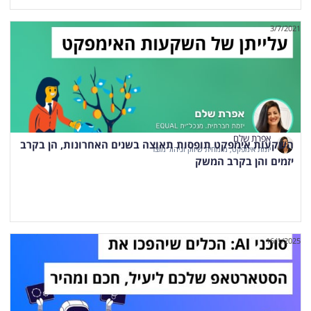
3/7/2021
אפרת שלם
השקעות אימפקט תופסות תאוצה בשנים האחרונות, הן בקרב
יזמת אימפקט, מומחית שיווק וניהול מוצר
יזמים והן בקרב המשק
16/1/2025