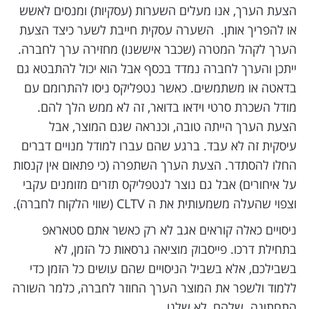
הצעת הערך, אנו מעלים השערות (עסקיות) ומנסים לאשש
או להפריך אותן. השערה עסקית חייבת לשער כיצד הצעת
הערך לקהל המטרה (שכבר איששנו) מחזירה ערך לחברה.
ייתכן והערך לחברה נמדד בכסף אבל הוא יכול להתבטא גם
בדאטה או משתמשים. כאשר נטפליקס ניסו להתרומם עם
מודל השכרת סרטי וידאו בדואר, זה לא ממש הלך להם.
הצעת הערך הייתה טובה, וכנראה שגם המוצר, אבל
עיסקית זה לא עבד. ברגע שהם עברו למודל מנויים דברים
החלו להסתדר. הצעת הערך השתפרה (כי פתאום אין קנסות
על איחורים) אבל גם נוצר לנטפליקס תזרים מזומנים עקבי
וצפוי שהעלה משמעותית את ה CLTV (שווי הלקוח לחברה).
ניסויים כאלה קוראים אגב לא רק כאשר אתם סטאראפ
בתחילת דרכו. פייסבוק מוציאה גרסאות כל הזמן, לא
בשבילכם, אלא בשביל הניסויים שהם עושים כל הזמן כדי
ללמוד ולשפר את המוצר הערך החוזר לחברה, כלמר השורה
התחתונה. שלהם, לא שלנו.