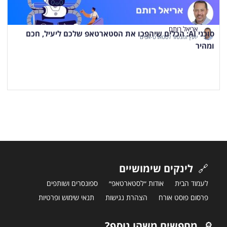
אריאל רותם
סוכני AI: הכלים שיהפכו את הסטארטאפ שלכם ליעיל, חכם
יועץ ומנטור לסטארט-אפים
ומהיר
🔗
לינקים שימושיים
לעמוד הבית
אודות ״לסטארטאפ״
ספונסרים ושותפים
פרסום פוסט אורח
הצהרת נגישות
תנאי שימוש ופרטיות
🔎
מחפשים משהו נוסף?