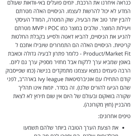
כנראה איחרנו את הרכבת. יזמים פועלים באי-וודאות שעולם
המדע לא יכול להרשות לעצמו. הניסויים האלה מטרתם
להבין יותר טוב את הבעיה, שוק המטרה, המודל העיסקי
ויעילות המוצר. שלבים במוצר כמו POC ו MVP מטרתם
להניע את הניסויים, להביא דאטה ולסייע בקבלת החלטות
קריטיות. הניסויים האלה הם התמרורים שיובילו אתכם ל
Product/Market Fit - כלומר פתרון לבעיה גדולה וכואבת
באופן שמביא ערך ללקוח אבל מחזיר מספיק ערך גם ליזם.
הרבה פעמים נמצא עצמנו מתמקדים בנישה (כמו שפייסבוק
קודם התחילו עם אוניברסיטאות Ivy league בארה"ב, לפני
שהם הגיעו להורים שלנו). זה בסדר. יזמות אינו תהליך
שקורה בוואקום ובעולם של היום אין שום תירוץ לא לצאת
מהבניין (חוץ מקורונה).
טיפים אחרונים:
את הצעת הערך הטובה ביותר שלהם תשמעו