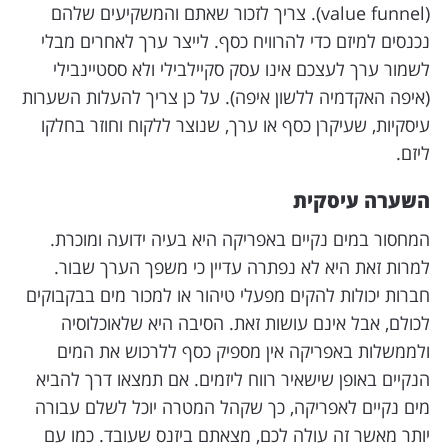
(value funnel). צריך לזכור שאתם והמשקיעים שלהם
נכנסים למיזם כדי להרוויח כסף. לייצר ערך לאחרים מבלי
לשמור ערך לעצכם אינו עסק סקיילבילי ולא ססטיינבילי
(איפה האקדמיה ללשון איפה). על כן צריך להעלות השערות
עיסקיות, שעיקרן כסף או ערך, שנוצר ללקוח וחוזר בחלקו
ליזם.
השערה עיסקית
המחסור במים נקיים באפריקה היא בעיה ידועה ומוכרת.
למרות זאת היא לא נפתרה עדיין כי משפך הערך שבור.
חברות יכולות להקים מפעלי טיהור או למכור מים בבקבוקים
לכולם, אבל אינם עושות זאת. הסיבה היא שלאוכלוסיה
ולממשלות באפריקה אין מספיק כסף ללרכוש את המים
הנקיים באופן שישאיר רווח ליזמים. אם תמצאו דרך להביא
מים נקיים לאפריקה, כך שקהל המטרה יוכל לשלם עבורה
יותר מאשר זה עולה לכם, מצאתם ביזנס שעובד. כמו עם