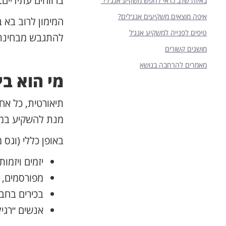
ברווחים עתידיים.
באיזה שלב כדאי לחפש משקיע אנג׳ל?
איפה מוצאים משקיעים אנג׳לים?
המימון לרוב בא
טיפים לפנייה למשקיע אנג׳ל
להתגבש מבחינת פי
מושגים קשורים
מאמרים להרחבה בנושא
מי הוא בי
תיאורטית, כל אח
מנת להשקיע במי
באופן כללי (וגס
יזמים ויזמ
מפורסמים, פ
בכירים בחבר
אנשים ״רגי