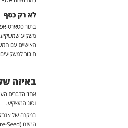
כמה מאות אלפי ד
לא רק כסף
בתור סטארט-אפ,
משקיע שמשקיע במ
האישיים עם המשק
חיבור למשקיעים נ
באיזה של
אחד הדברים העי
וסוג המשקיע.
במקרה של אנג׳לי
המיזם (Pre-Seed או