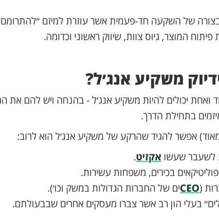
 בצורה של השקעה חד-פעמית אשר עוזרת למיזם ״להתרומם״
תוח המוצר, גיוס צוות, שיווק ראשוני וכדומה.
דיוק משקיע אנג׳ל?
ד ואחת יכולים להיות משקיע אנג׳ל - בהנחה ויש להם את הה
זמים בתחילת הדרך.
 מאוד) אפשר להגיד שהרקע של משקיע אנג׳ל הוא לרוב:
ות לשעבר שעשו
אקזיט
.
וליטיקאים בכירים, משפחות עשירות.
ות (
CEO
ים של החברות הגדולות במשק וכו׳).
לים״ בעלי הון רב אשר צברו מעסקים אחרים שבבעולתם.