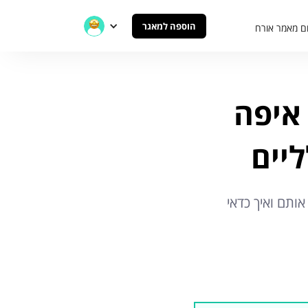
הוספה למאגר
ם מאמר אורח
קיע אנג׳ל (Angel)? איפה
ליים
ותם ואיך כדאי