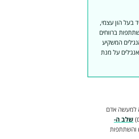
ד בעל הון עצמי,
שתתפות ברווחים
נג׳לים המשקיע
אנג׳לים על מנת
טי״, הוא למעשה אדם
ם)
שלב ה-
הPre-Seed) בדרך כלל תמורת נתח בבעלות על החברה (Equity) והשתתפות