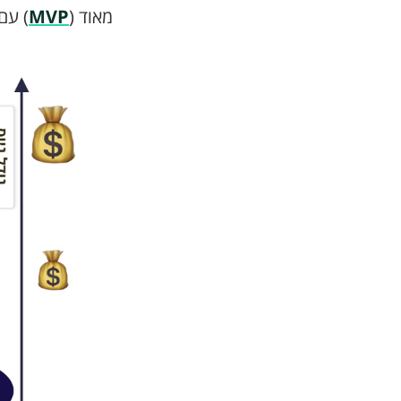
מאוד (
MVP
) עם עניין (