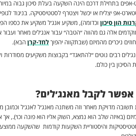
פים בתחילת דרכם הינה השקעה בעלת סיכון גבוה במיוח
ארט-אפ יצליח או יכשל ויצטרף לסטטיסטיקה. בניגוד לגופי
נות הון סיכון
וכדומה), משקיע אנג׳ל משקיע את כספו הפר
קדמים אלה גם מהווה ״הטבה״ עבור אנג׳לים מאחר ועבור 
וזים ניכרים מהמיזם (שבתקווה יהפוך
לחד-קרן
הבא).
ג׳לים רבים נוטים ״להתאגד״ בקבוצות משקיעים מסודרות ו
הסיכון בין כולם.
אפשר לקבל מאנג׳לים?
שובה מדויקת מאחר וזה משתנה מאנג׳ל לאנג׳ל וכמובן מו
ם (באיזה שלב הוא נמצא, השוק אליו הוא פונה וכו׳)., אך 
טיסטיקות והיסטוריית השקעות קודמות שהשקעה ממוצע