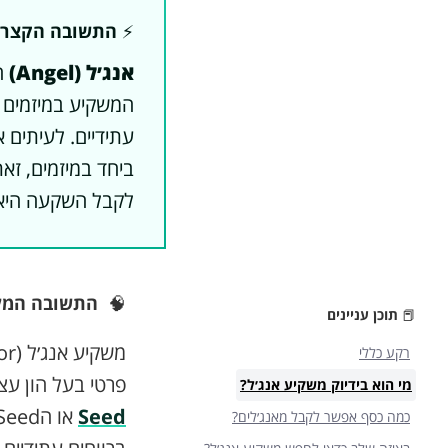
⚡️
התשובה הקצר
אנג׳ל (Angel)
ה
המשקיע במיזמים 
עתידיים. לעיתים 
ביחד במיזמים, זא
לקבל השקעה היא 
🧠
התשובה המל
📕
תוכן עניינים
רקע כללי
פרטי בעל הון עצ
מי הוא בידיוק משקיע אנג׳ל?
Seed
כמה כסף אפשר לקבל מאנג׳לים?