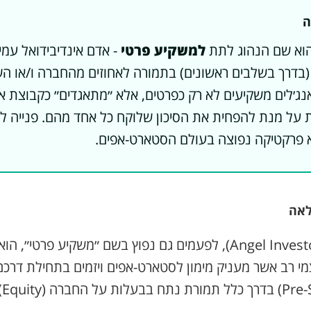
ה
וא שם הנהוג לתת
למשקיע פרטי
- אדם אינדיבידואל עמי
(בדרך בשלבים ראשונים) בתמורה לאחוזים מהחברה ו/או ה
אנג׳לים משקיעים לא רק כפרטים, אלא ״מתאגדים״ כקבוצת א
ת על מנת להפחית את הסיכון שלוקח כל אחד מהם. פנייה ל
פרקטיקה נפוצה בעולם הסטארט-אפים.
אה
משקיע אנג׳ל (Angel Investor), לפעמים גם נפוץ בשם ״משקיע פר
מי רב אשר מעניק מימון לסטארט-אפים ויזמים בתחילת דרכ
או 