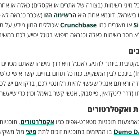
ל מיני רשימות (בצורה של אתרים או אקסלים) כאלה או אחר
 בישראל. דוגמא אחת היא
הרשימה הזו
(שכבר כנראה לא כ
S
או מאגרים כמו
Crunchbase
שכוללים המון מידע על מ
לא חסר רשימות כאלה וכנראה חיפוש בגוגל יסייע לכם במשימ
ים
טיבית ביותר להגיע לאנג׳ל היא דרך מישהו שאתם מכירים
ההיכרות (ה-Intro) בינכם לבין המשקיע. כמו כל תחום בחיים, קשר אישי
ה וראיתם אנג׳ל שעשוי להיות רלוונטי לכם, בדקו אם יש ל
 (דרך לינקדאין, פייסבוק, אנשי קשר באימל וכו׳) כדי שיעשה
ות ואקסלרטורים
באמצעות תוכניות סטארט-אפים כמו
אקסלרטורים
. תוכניו
Demo D
בו המיזמים בתוכניות זוכים לתת
פיצ׳
מול משקיעי