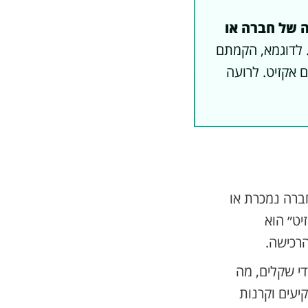
 של חברה או
. לדוגמא, הקמתם
הנה, עשיתם אקזיט. לרועה
החברה נמכרת או
להנפקה בבורסה (מה שנקרא IPO). ״אקזיט״ הוא
הרכישה.
רת Google תמורות מיליארדי שקלים, מה
יעים וקרנות