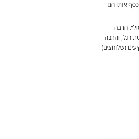
סף אותו הם
ול״. הרבה
ת רגל, והרבה
עים (שלוחצים)