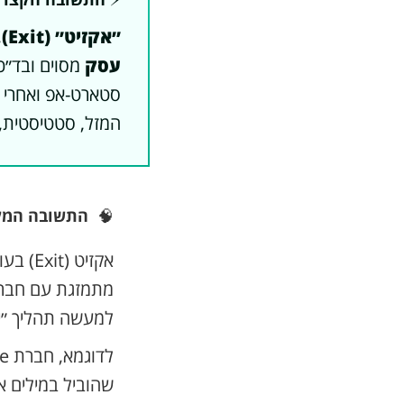
״אקזיט״ (Exit)
,
עסק
מסוים ובד״כ
המזל, סטטיסטית, 
🧠
התשובה המל
אקזיט
למעשה תהליך ״יצ
שהוביל במילים א