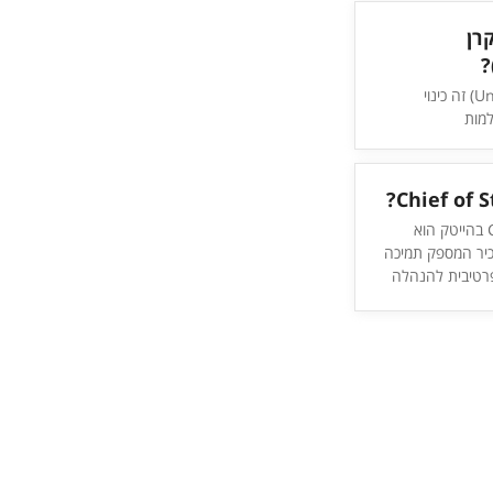
רן
חד קרן (Unicorn) זה כינוי
מות
וההשקעות על
 שהשווי שלה הוא
ולר
Chief of Staff בהייטק הוא
כיר המספק תמיכה
רטיבית להנהלה
 כולל ניהול
 בין מחלקות,
ושיפור תהליכים
די שמירה על תיאום
גיה של הארגון.