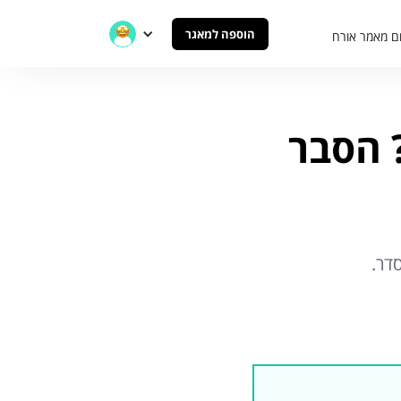
הוספה למאגר
ם מאמר אורח
 הסבר
דר.