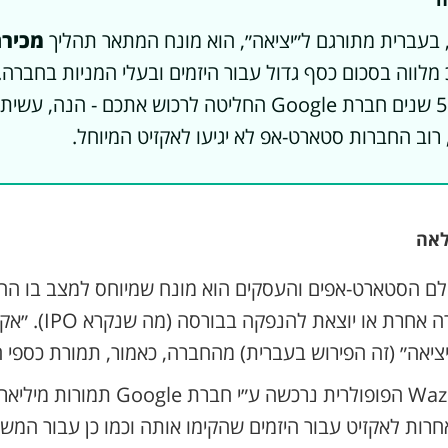
 בעברית מתורגם ל״יציאה״, הוא מונח המתאר תהליך
מכירה
 מלווה בסכום כסף גדול עבור היזמים ובעלי המניות בחברה
סטארט-אפ ואחרי 5 שנים חברת Google החליטה לרכוש אתכם - 
רוב החברות סטארט-אפ לא יגיעו לאקזיט המיוחל.
אה
 (Exit) בעולם הסטארט-אפים והעסקים הוא מונח שמיוחס למצב בו 
מתמזגת עם חברה אחרת או יוצאת 
יאה״ (זה הפירוש בעברית) מהחברה, כאמור, תמורת כספי 
לדוגמא, חברת Waze הפופולרית נרכשה ע״י חב
חרות לאקזיט עבור היזמים שהקימו אותה וכמו כן עבור המשק