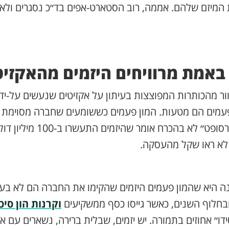
 המיזם שלהם. אממה, רוב הסטארט-אפים בד״כ נסגרים ולא
באמת מרוויחים היזמים מהאקזיט
ר מהכותרות המפוצצות בעיתון על אקזיטים שנעשים על-ידי
מיליון דולר למיקורסופט״ לא בהכר
לא ראו שקל מהעסקה.
נה היא שהמון פעמים היזמים שהקימו את החברה הם לא בעל
בחלוף השנים, כאשר גייסו כסף ממשקיעים
וקרנות הון סיכו
ו״ אחוזים בתמורה. יש יזמים, שבלית ברירה, נשארים עם אח