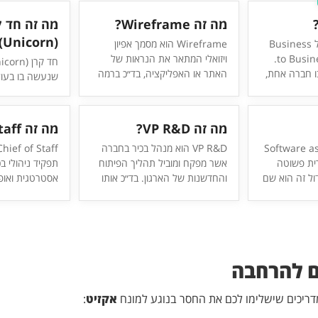
מה זה Wireframe?
מה זה חד ק
(Unicorn)?
B2B2C זה קיצור של Business
Wireframe הוא מסמך אפיון
to Business to Consumer.
ויזואלי המתאר את הנראות של
ו חברה אחת,
האתר או האפליקציה, בד״כ ברמה
שנעשה בו בעול
 השירות שלה
מאוד מינימליסטית וראשונית - מעין
הסטארט-אפים 
 חברה שנייה
סקיצה. הרעיון ב-Wireframe הוא
מנת לתאר חברה
י שמוכרת
להמחיש את המבנה והמסכים של
מעל למיליארד ד
מה זה VP R&D?
מה זה Chief of Staff?
 קלאסית -
האפליקציה/אתר בצורה מופשטת
(1,000,000,000$).
Saa זה קיצור של Software as
מוכרת טחינות
מאוד על מנת לקבל עליו הסכמה
VP R&D הוא מנהל בכיר בחברה
ו בעברית פשוטה
 רשת סופרים
של כל המעורבים בעבודה לפני
אשר מפקח ומוביל תהליך הפיתוח
תפקיד ניהולי ב
ה לצרכן.
ול זה הוא שם
שממשיכים הלאה לעיצוב מפורט
והחדשנות של הארגון. בד״כ אותו
אסטרטגית ואופ
יתנים דרך
וסופי יותר (ולאחר מכן לפיתוח
אדם יהיה אחראי על גיוס עובדים
הבכירה. התפקיד
לי הצורך
בקוד).
חדשים לצוות הפיתוח (מתכנתים,
פרויקטים, תיאום
 או לטלפון.
מעצבים וכו׳), יצור לוחות זמנים
הובלת שינויים, 
נו משתמשים
ודדליינים, יאשר תקציבים בנוגע
ארגוניים, תוך כ
בהם כיום מוצעים כ-SaaS כגון
לפיתוח ובאופן כללי יהיה אחראי
מלא עם האסטרט
 להרחבה
Google Do
להוציא לפועל את התהליכי
הפיתוח של החברה.
דריכים שישלימו לכם את החסר בנוגע למונח
אקזיט
: