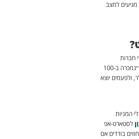
 מגיעים למצב
?
 חברות
ולמעשה הרבה פעמים הם מטעות. המון פעמים כששומעים שחברה מסוימת ״נמכרה ב-100
ח אומר שהיזמים התעשרו ב-100 מיליון דולר, ולפעמים יוצא
י המניות
ן
לסטארט-אפ
וזים בודדים אם