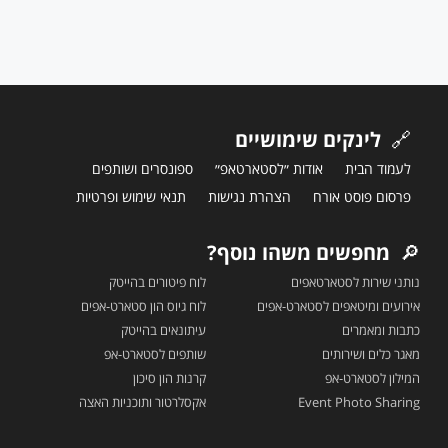
🔗
לינקים שימושיים
לעמוד הבית
אודות ״לסטארטאפ״
ספונסרים ושותפים
פרסום פוסט אורח
הצהרת נגישות
תנאי שימוש ופרטיות
🔎
מחפשים משהו נוסף?
נותני שירות לסטארטאפים
לוח פיטורים בהייטק
אירועים ומיטאפים לסטארט-אפים
לוח גיוס הון סטארט-אפים
כתבות ומאמרים
עיתונאים בהייטק
מאגר כלים ושירותים
שותפים לסטארט-אפ
המילון לסטארט-אפ
קרנות הון סיכון
Event Photo Sharing
אקסלרטור ותוכניות האצה