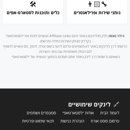
🛠
👨🏻‍🔧
נותני שירות ופרילאנסרים
כלים ותוכנות לסטארט-אפים
גילוי נאות:
חלק מהלינקים באתר הינם Affiliate Links ועשויים לזכות את ״לסטארטאפ״
בקרדיט מנותן השירות במידה ותרשמו.
הרשמה דרך הלינקים באתר לא משפיעים עליכם לרעה בשום צורה. להפך, הם עשויים להוסיף
לכם הנחה משותפיות עם נותני השירות.
כשאתם נרשמים דרך לינק באתר אתם תומכים בהמשך העשייה של ״לסטארטאפ״.
🔗
לינקים שימושיים
לעמוד הבית
אודות ״לסטארטאפ״
ספונסרים ושותפים
פרסום פוסט אורח
הצהרת נגישות
תנאי שימוש ופרטיות