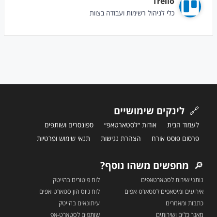
Trello
כלי לניהול רשימות ועבודה בצוות
🔗
לינקים שימושיים
לעמוד הבית
אודות ״לסטארטאפ״
ספונסרים ושותפים
פרסום פוסט אורח
הצהרת נגישות
תנאי שימוש ופרטיות
🔎
מחפשים משהו נוסף?
נותני שירות לסטארטאפים
לוח פיטורים בהייטק
אירועים ומיטאפים לסטארט-אפים
לוח גיוס הון סטארט-אפים
כתבות ומאמרים
עיתונאים בהייטק
מאגר כלים ושירותים
שותפים לסטארט-אפ