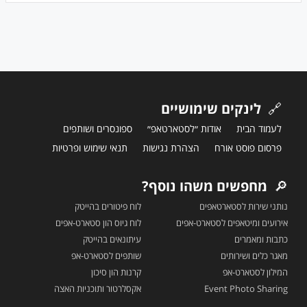
🔗
לינקים שימושיים
לעמוד הבית
אודות ״לסטארטאפ״
ספונסרים ושותפים
פרסום פוסט אורח
הצהרת נגישות
תנאי שימוש ופרטיות
🔎
מחפשים משהו נוסף?
נותני שירות לסטארטאפים
לוח פיטורים בהייטק
אירועים ומיטאפים לסטארט-אפים
לוח גיוס הון סטארט-אפים
כתבות ומאמרים
עיתונאים בהייטק
מאגר כלים ושירותים
שותפים לסטארט-אפ
המילון לסטארט-אפ
קרנות הון סיכון
Event Photo Sharing
אקסלרטור ותוכניות האצה