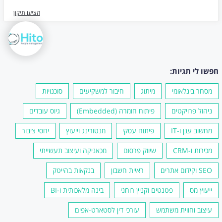
הציעו תיקון
חפשו לי תגיות:
מסחר בינלאומי
מיתוג
חיבור למשקיעים
סוכנויות
ניהול פרויקטים
פיתוח חומרה (Embedded)
גיוס עובדים
מחשוב ענן ו-IT
פיתוח עסקי
מנטורינג וייעוץ
יחסי ציבור
מכירות ו-CRM
שיווק פרסום
מכאניקה ועיצוב תעשייתי
SEO וקידום אתרים
ראיית חשבון
בנקאות בהייטק
ייעוץ מס
פטנטים וקניין רוחני
בינה מלאכותית ו-BI
עיצוב וחווית משתמש
עורכי דין לסטארט-אפים