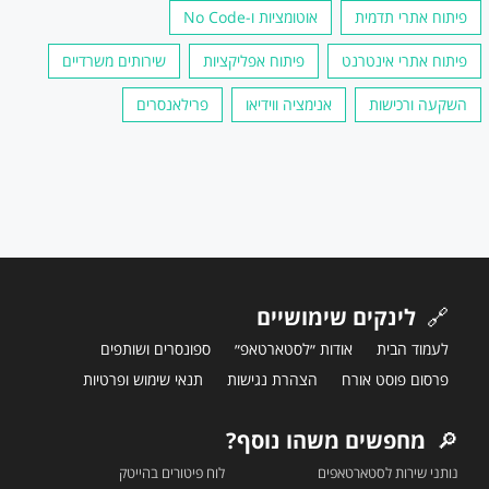
פיתוח אתרי תדמית
אוטומציות ו-No Code
פיתוח אתרי אינטרנט
פיתוח אפליקציות
שירותים משרדיים
השקעה ורכישות
אנימציה ווידיאו
פרילאנסרים
🔗
לינקים שימושיים
לעמוד הבית
אודות ״לסטארטאפ״
ספונסרים ושותפים
פרסום פוסט אורח
הצהרת נגישות
תנאי שימוש ופרטיות
🔎
מחפשים משהו נוסף?
נותני שירות לסטארטאפים
לוח פיטורים בהייטק