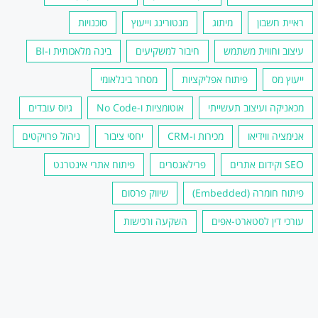
ראיית חשבון
מיתוג
מנטורינג וייעוץ
סוכנויות
עיצוב וחווית משתמש
חיבור למשקיעים
בינה מלאכותית ו-BI
ייעוץ מס
פיתוח אפליקציות
מסחר בינלאומי
מכאניקה ועיצוב תעשייתי
אוטומציות ו-No Code
גיוס עובדים
אנימציה ווידיאו
מכירות ו-CRM
יחסי ציבור
ניהול פרויקטים
SEO וקידום אתרים
פרילאנסרים
פיתוח אתרי אינטרנט
פיתוח חומרה (Embedded)
שיווק פרסום
עורכי דין לסטארט-אפים
השקעה ורכישות