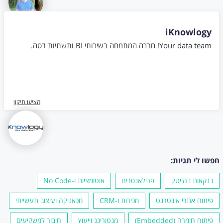
iKnowlogy
Your data team! חברה המתמחה בשירותי BI ותשתיות דטה.
הציעו תיקון
חפשו לי תגיות:
בנקאות בהייטק
פרילאנסרים
אוטומציות ו-No Code
פיתוח אתרי אינטרנט
מכירות ו-CRM
מכאניקה ועיצוב תעשייתי
פיתוח חומרה (Embedded)
מנטורינג וייעוץ
חיבור למשקיעים