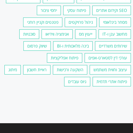
SEO וקידום אתרים
פיתוח עסקי
יחסי ציבור
מסחר בינלאומי
ניהול פרויקטים
פטנטים וקניין רוחני
מחשוב ענן ו-IT
ייעוץ מס
אנימציה ווידיאו
סוכנויות
שירותים משרדיים
בינה מלאכותית ו-BI
שיווק פרסום
עורכי דין לסטארט-אפים
פיתוח אפליקציות
עיצוב וחווית משתמש
השקעה ורכישות
ראיית חשבון
מיתוג
פיתוח אתרי תדמית
גיוס עובדים