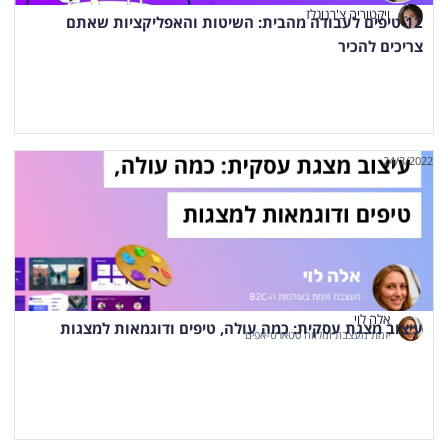
ויקטוריה צ'רנוגלז
12 טיפים לעבודה מהבית: השיטות והאפליקציות שאתם
צריכים להכיר
24/3/2022
אלה לוי
עיצוב מצגת עסקית: כמה עולה, טיפים ודוגמאות למצגות
יזמת מעצבת ומלווה סטארט-אפים