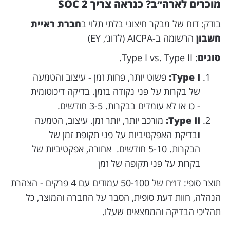
מוכרים לארה״ב? כנראה צריך SOC 2
בודק: דוח של מבקר חיצוני בלתי תלוי ב
חברת ראיית
חשבון
הרשומה ב-AICPA (לדוג׳, EY)
סוגים
: Type I vs. Type II.
Type I:
פשוט יותר, פחות זמן - עיצוב והטמעה
של בקרות על פני נקודה בזמן. בדיקה דיכוטומית
- כו או לא עומדים בבקרות. 3-5 חודשים.
Type II:
מורכב יותר, יותר זמן. עיצוב, הטמעה
ו
בדיקת האפקטיביות על פני תקופת זמן של
הבקרות. 5-10 חודשים.
אחורה, אפקטיביות של
בקרות על פני תקופה של זמן
תוצר סופי: דו״ח של 50-100 עמודים עם 4 פרקים - הצהרת
הנהלה, חוות דעת סופית, הסבר על החברה והמוצר, כל
תהליכי הבדיקה והממצאים שעלו.