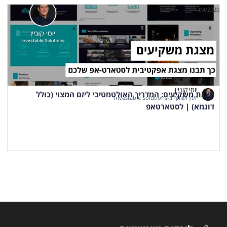
14/4/2020
יוסי קוניין
מצגת משקיעים: המדריך האולטמטיבי ליזם המצוי (כולל
יועץ ושותף ב-Investable Solutions
דוגמא) | לסטארטאפ