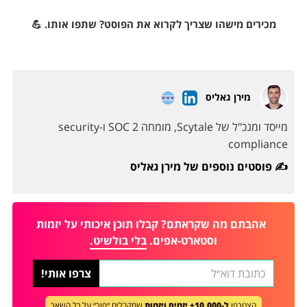
מכירים מישהו שצריך לקרוא את הפוסט? שתפו אותו. 💪
מירן גאליס
מייסד ומנכ"ל של Scytale, מומחה SOC 2 ו-security
compliance
פוסטים נוספים של מירן גאליס ✍️
אהבתם מה שקראתם? קבלו תוכן איכותי על יזמות
וסטארט-אפים.
בלי בולשיט.
הצטרפו
ל-10,000+ יזמים ויזמות
שמקבלים ״פור״ על כל השאר