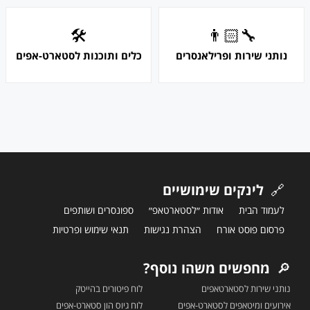
🛠
👨🏻‍🔧
נותני שירות ופרילאנסרים
כלים ותוכנות לסטארט-אפים
🔗
לינקים שימושיים
לעמוד הבית
אודות ״לסטארטאפ״
ספונסרים ושותפים
פרסום פוסט אורח
הצהרת נגישות
תנאי שימוש ופרטיות
🔎
מחפשים משהו נוסף?
נותני שירות לסטארטאפים
לוח פיטורים בהייטק
אירועים ומיטאפים לסטארט-אפים
לוח גיוס הון סטארט-אפים