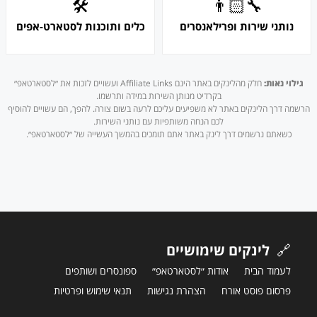
🛠
👨🏻‍🔧
נותני שירות ופרילאנסרים
כלים ותוכנות לסטארט-אפים
גילוי נאות:
חלק מהלינקים באתר הינם Affiliate Links ועשויים לזכות את ״לסטארטאפ״
בקרדיט מנותן השירות במידה ותרשמו.
הרשמה דרך הלינקים באתר לא משפיעים עליכם לרעה בשום צורה. להפך, הם עשויים להוסיף
לכם הנחה משותפיות עם נותני השירות.
כשאתם נרשמים דרך לינק באתר אתם תומכים בהמשך העשייה של ״לסטארטאפ״.
🔗
לינקים שימושיים
לעמוד הבית
אודות ״לסטארטאפ״
ספונסרים ושותפים
פרסום פוסט אורח
הצהרת נגישות
תנאי שימוש ופרטיות