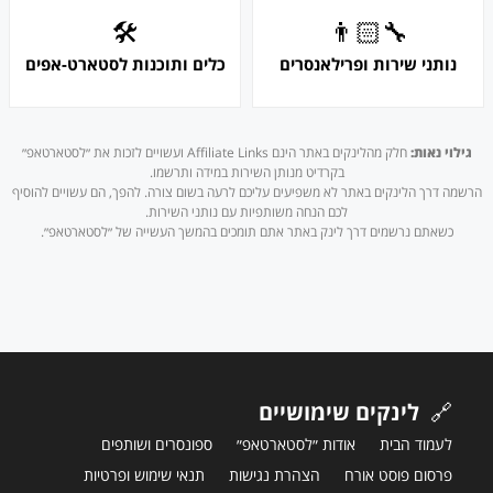
🛠
👨🏻‍🔧
נותני שירות ופרילאנסרים
כלים ותוכנות לסטארט-אפים
גילוי נאות:
חלק מהלינקים באתר הינם Affiliate Links ועשויים לזכות את ״לסטארטאפ״
בקרדיט מנותן השירות במידה ותרשמו.
הרשמה דרך הלינקים באתר לא משפיעים עליכם לרעה בשום צורה. להפך, הם עשויים להוסיף
לכם הנחה משותפיות עם נותני השירות.
כשאתם נרשמים דרך לינק באתר אתם תומכים בהמשך העשייה של ״לסטארטאפ״.
🔗
לינקים שימושיים
לעמוד הבית
אודות ״לסטארטאפ״
ספונסרים ושותפים
פרסום פוסט אורח
הצהרת נגישות
תנאי שימוש ופרטיות