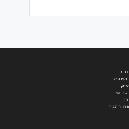
 בהייטק
ן סטארט-אפים
ייטק
טארט-אפ
כון
תוכניות האצה