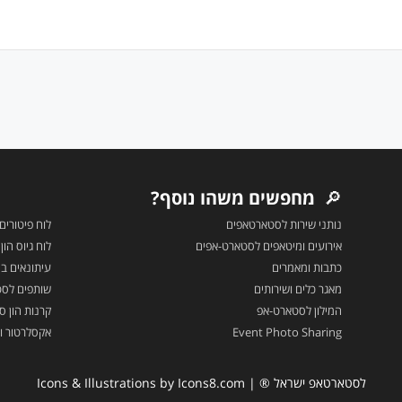
🔎
מחפשים משהו נוסף?
נותני שירות לסטארטאפים
לוח פיטורים
אירועים ומיטאפים לסטארט-אפים
לוח גיוס הו
כתבות ומאמרים
עיתונאים בה
מאגר כלים ושירותים
שותפים לס
המילון לסטארט-אפ
קרנות הון סי
Event Photo Sharing
אקסלרטור ו
לסטארטאפ ישראל ® | Icons & Illustrations by
Icons8.com