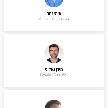
איתי זהר
מתכנת ויזם בתחום ה-AI
מירן גאליס
מייסד ומנכ"ל Scytale