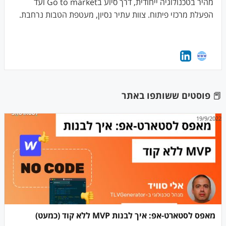
מהיר בטכנולוגיה ייחודית, דרך סיוע בGo to market ועד
הפעלת מרכזי פיתוח. צוות עתיר נסיון, מעטפת הטבות נרחבת.
📕
פוסטים ששותפו באתר
19/9/2022
מאפס לסטארט-אפ: איך לבנות MVP ללא קוד (כמעט)