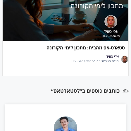
סטארט-אפ מהבית: מתכון לימי הקורונה
אלי סוויד
מנהל הטכנולוגיה ב-TLV Generator
✍️
כותבים נוספים ב״לסטארטאפ״