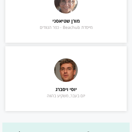
מורן שטיאסני
מייסדת Beachub - כפר הנוודים
יוסי ויסברג
יזם בעבר, משקיע בהווה