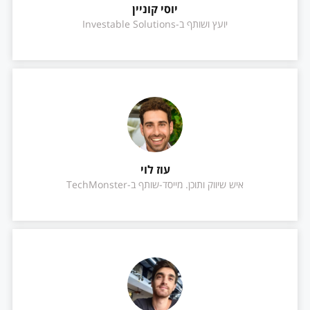
יוסי קוניין
יועץ ושותף ב-Investable Solutions
עוז לוי
איש שיווק ותוכן. מייסד-שותף ב-TechMonster