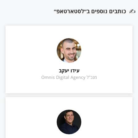
✍️
כותבים נוספים ב״לסטארטאפ״
עידו יעקב
מנכ"ל Omnis Digital Agency