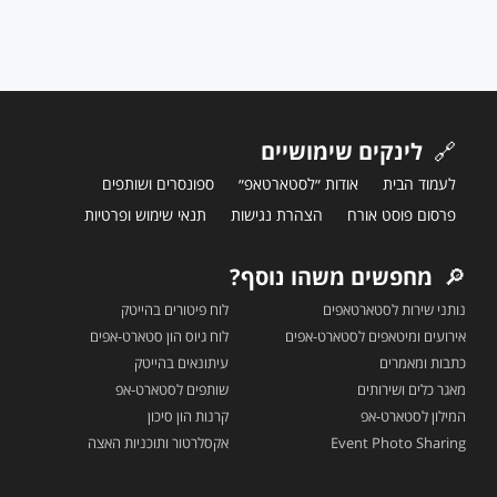
🔗
לינקים שימושיים
לעמוד הבית
אודות ״לסטארטאפ״
ספונסרים ושותפים
פרסום פוסט אורח
הצהרת נגישות
תנאי שימוש ופרטיות
🔎
מחפשים משהו נוסף?
נותני שירות לסטארטאפים
לוח פיטורים בהייטק
אירועים ומיטאפים לסטארט-אפים
לוח גיוס הון סטארט-אפים
כתבות ומאמרים
עיתונאים בהייטק
מאגר כלים ושירותים
שותפים לסטארט-אפ
המילון לסטארט-אפ
קרנות הון סיכון
Event Photo Sharing
אקסלרטור ותוכניות האצה