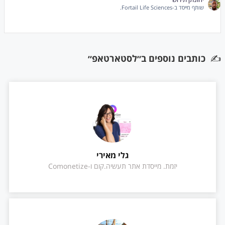
שותף מייסד ב-Fortail Life Sciences.
✍️
כותבים נוספים ב״לסטארטאפ״
גלי מאירי
יזמת. מייסדת אתר תעשיה.קום ו-Comonetize