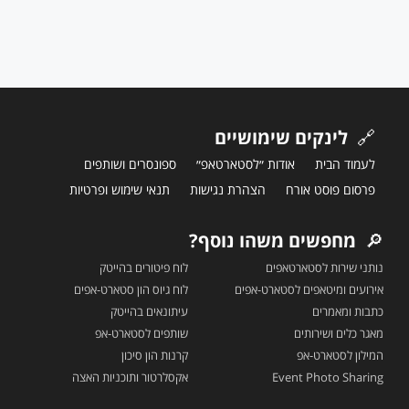
🔗
לינקים שימושיים
לעמוד הבית
אודות ״לסטארטאפ״
ספונסרים ושותפים
פרסום פוסט אורח
הצהרת נגישות
תנאי שימוש ופרטיות
🔎
מחפשים משהו נוסף?
נותני שירות לסטארטאפים
לוח פיטורים בהייטק
אירועים ומיטאפים לסטארט-אפים
לוח גיוס הון סטארט-אפים
כתבות ומאמרים
עיתונאים בהייטק
מאגר כלים ושירותים
שותפים לסטארט-אפ
המילון לסטארט-אפ
קרנות הון סיכון
Event Photo Sharing
אקסלרטור ותוכניות האצה