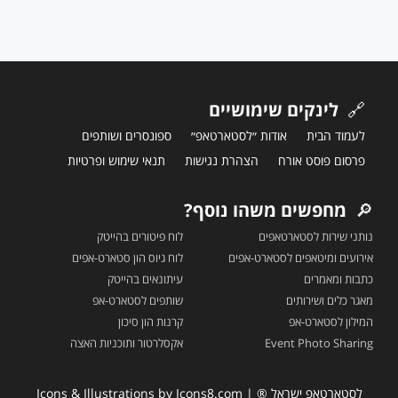
🔗
לינקים שימושיים
לעמוד הבית
אודות ״לסטארטאפ״
ספונסרים ושותפים
פרסום פוסט אורח
הצהרת נגישות
תנאי שימוש ופרטיות
🔎
מחפשים משהו נוסף?
נותני שירות לסטארטאפים
לוח פיטורים בהייטק
אירועים ומיטאפים לסטארט-אפים
לוח גיוס הון סטארט-אפים
כתבות ומאמרים
עיתונאים בהייטק
מאגר כלים ושירותים
שותפים לסטארט-אפ
המילון לסטארט-אפ
קרנות הון סיכון
Event Photo Sharing
אקסלרטור ותוכניות האצה
לסטארטאפ ישראל ® | Icons & Illustrations by
Icons8.com