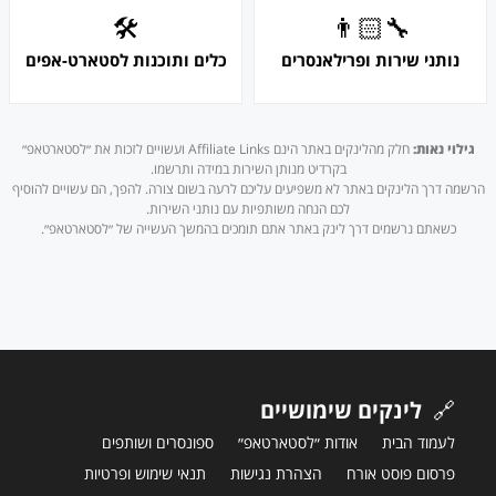
🛠
👨🏻‍🔧
נותני שירות ופרילאנסרים
כלים ותוכנות לסטארט-אפים
גילוי נאות:
חלק מהלינקים באתר הינם Affiliate Links ועשויים לזכות את ״לסטארטאפ״
בקרדיט מנותן השירות במידה ותרשמו.
הרשמה דרך הלינקים באתר לא משפיעים עליכם לרעה בשום צורה. להפך, הם עשויים להוסיף
לכם הנחה משותפיות עם נותני השירות.
כשאתם נרשמים דרך לינק באתר אתם תומכים בהמשך העשייה של ״לסטארטאפ״.
🔗
לינקים שימושיים
לעמוד הבית
אודות ״לסטארטאפ״
ספונסרים ושותפים
פרסום פוסט אורח
הצהרת נגישות
תנאי שימוש ופרטיות