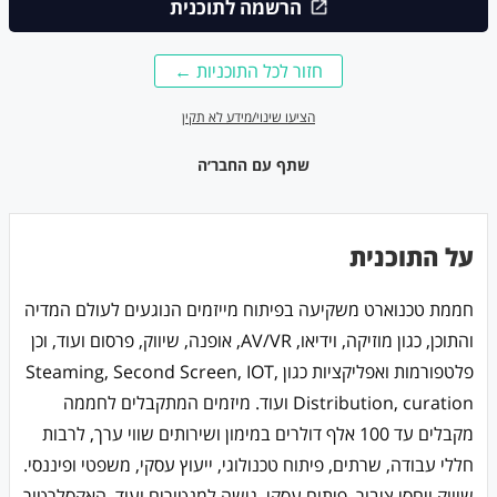
הרשמה לתוכנית
חזור לכל התוכניות ←
הציעו שינוי/מידע לא תקין
שתף עם החבר׳ה
על התוכנית
חממת טכנוארט משקיעה בפיתוח מייזמים הנוגעים לעולם המדיה
והתוכן, כגון מוזיקה, וידיאו, AV/VR, אופנה, שיווק, פרסום ועוד, וכן
פלטפורמות ואפליקציות כגון Steaming, Second Screen, IOT,
Distribution, curation ועוד. מיזמים המתקבלים לחממה
מקבלים עד 100 אלף דולרים במימון ושירותים שווי ערך, לרבות
חללי עבודה, שרתים, פיתוח טכנולוגי, ייעוץ עסקי, משפטי ופיננסי.
שיווק ויחסי ציבור, פיתוח עסקי, גישה למנטורים ועוד. האקסלרטור