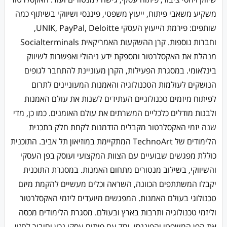
משקיע משאבי פיתוח, ייעוץ משפטי, פיננסי ושיווקי בשיתוף כמה
שותפים: פירמת הייעוץ העסקי UNIK, PayPal, Deloitte,
וחברות נוספות. קרן ההשקעות האמריקאית Socialterminals
מנהלת את האקסלרטור ומספקת ידע ניהולי ואפשרות לשיווק
בינלאומי. במסגרת הפעילות, הקרן מעוניינת להתחבר לגופים
הנושקים לעולמות הטכנולוגיה והאמנות המעוניינים לתרום
לפיתוח מיזמים טכנולוגיים העתידים לשנות את עולם האמנות
ולבנות מודלים כלכליים המשרתים את עולם האומנים. כמו כן, מדי
שנה יזמי האקסלרטור מקבלים הזדמנות לקחת חלק בתכנית
הלימודים של TechnoArt המתקיימת במוזיאון תל אביב. התוכנית
כוללת מפגשים שבועיים עם הצוות המקצועי ועוסק בפן העסקי
והשיווקי, בשילוב מנטורים מתחום האמנות. במסגרת התוכנית
יקבלו המשתתפים הכוונה, השראה וכלים מעשיים להקמת מיזם
טכנולוגי בעולם האמנות. המפגשים מיועדים ליזמי האקסלרטור
וליזמי טכנולוגיה ותרבות בארץ ובעולם. מסגרת הלימודים מכסה
את הפן המשפטי והפיננסי, יחד עם פיתוח עסקי נכון וחיבור לחזון