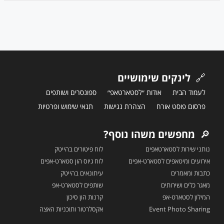
🔗
לינקים שימושיים
לעמוד הבית
אודות ״לסטארטאפ״
ספונסרים ושותפים
פרסום פוסט אורח
הצהרת נגישות
תנאי שימוש ופרטיות
🔎
מחפשים משהו נוסף?
נותני שירות לסטארטאפים
לוח פיטורים בהייטק
אירועים ומיטאפים לסטארט-אפים
לוח גיוס הון סטארט-אפים
כתבות ומאמרים
עיתונאים בהייטק
מאגר כלים ושירותים
שותפים לסטארט-אפ
המילון לסטארט-אפ
קרנות הון סיכון
Event Photo Sharing
אקסלרטור ותוכניות האצה