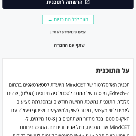
הרשמה לתוכנית
חזור לכל התוכניות ←
הציעו שינוי/מידע לא תקין
שתף עם החבר׳ה
על התוכנית
תכנית האקסלרטור של MindCET מיועדת לסטארטאפים בתחום
ה-Edtech, מייסודו של המרכז לטכנולוגיה חינוכית (מט”ח), שהינו
מלכ”ר. התוכנית נמשכת חמישה חודשים ובמסגרתה מציעים
ליזמים ליווי מקצועי, חיבור לשוק ולמשקיעים ושיתוף פעולה עם
האקו-סיסטם. בכל מחזור משתתפים בין 10-8 מיזמים. ל-
MindCET שני מרכזים, בתל אביב ובירוחם. המרכז בירוחם
משמש בין היתר כ-Beta Site המאפשר ליזמים לעשות בדיקות