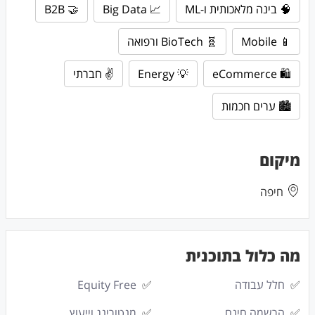
🧠 בינה מלאכותית ו-ML
📈 Big Data
🤝 B2B
📱 Mobile
🧬 BioTech ורפואה
🛍 eCommerce
💡 Energy
✌️ חברתי
🏙 ערים חכמות
מיקום
חיפה
מה כלול בתוכנית
✅
חלל עבודה
✅
Equity Free
✅
הרשמה חינם
✅
מנטורינג וייעוץ