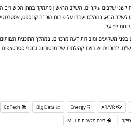
ת לשני שלבים עיקריים. השלב הראשון מתמקד במתן הכישורים הד
ונות לפועל.
בסוף המיזמים יוצגו ב Demo Day בפני משקיעים ומובילות דעה מרכזיים. במהלך התוכנית הצוו
מענקים של עד 100 אלף ש"ח. לתוכנית יש רשת קהילתית של מנטורינג ובוגרי סטרטאפ
📚 EdTech
📈 Big Data
💡 Energy
👓 AR/VR
🧠 בינה מלאכותית ו-ML