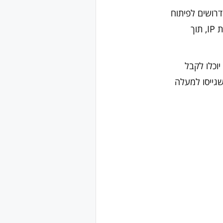
רושים לפיתוח
וביסוס הרעיון. רק 10 צוותים ימשיכו לשלב הבא, במהלכו יעבדו על פיתוח הוכחת קונספט, אסטרטגיית IP, תוך
תים יוכלו לקבל
ים שגייסו למעלה