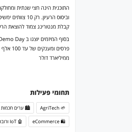
התוכנית הינה חצי שנתית ומחולק
קבלת מנטורינג צמוד להוצאת הרעי
פרסים ו
ממיליארד דולר
תחומי פעילות
🌱 AgriTech
🏙 ערים חכמות
🛍 eCommerce
🤖 IoT ורובוטיקה