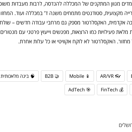
ים. לרשות היזמים עומדים מגוון המתקנים של המכללה להנדסה,
סות תלת-ממד, ספרייה מקצועית, סטודנטים מתמחים משנה ד’ ב
 2014. בנוסף לתמיכה אקדמית, האקסלרטור מספק גם מרחבי עבודה חדשים – 
גוון שותפים ותוכנית מלאת פעילויות כמו הרצאות, מפגשים וייעוץ
 בינה מלאכותית ו-ML
🤝 B2B
📱 Mobile
👓 AR/VR
🎯 AdTech
💰 FinTech
המכלל