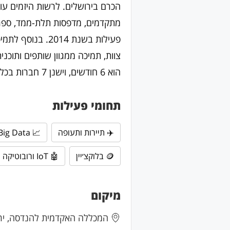
הכרם בירושלים. לרשות היזמים עו
מתקדמים, מדפסות תלת-ממד, ספרי
פעילות בשנת 14
צוות, תמיכה ממגוון שותפים ותוכני
הוא 6 חודשים, וישנן 7 חברות בכל מחזור. האקסלרטור לא לוקח אקוויטי או כל עלות אחרת.
תחומי פעילות
✈️ תיירות ותעופה
📈 Big Data
🪙 בלוקצ׳יין
🤖 IoT ורובוטיקה
מיקום
המכללה האקדמית להנדסה, יר